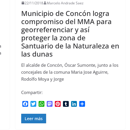
22/11/2018
Marcelo Andrade Saez
Municipio de Concón logra
compromiso del MMA para
georreferenciar y así
proteger la zona de
Santuario de la Naturaleza en
a
las dunas
a
El alcalde de Concón, Óscar Sumonte, junto a los
concejales de la comuna Maria Jose Aguirre,
Rodolfo Moya y Jorge
Compartir:
F
T
W
M
P
T
L
C
a
w
h
a
i
u
i
o
c
i
a
s
n
m
n
m
Leer más
e
t
t
t
t
b
k
p
b
t
s
o
e
l
e
a