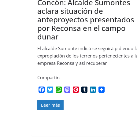
Concón: Alcalde Sumontes
aclara situación de
anteproyectos presentados
por Reconsa en el campo
dunar
El alcalde Sumonte indicó se seguirá pidiendo l
expropiación de los terrenos pertenecientes a l
empresa Reconsa y así recuperar
Compartir:
F
T
W
M
P
T
L
C
a
w
h
a
i
u
i
o
c
i
a
s
n
m
n
m
Leer más
e
t
t
t
t
b
k
p
b
t
s
o
e
l
e
a
o
e
A
d
r
r
d
r
o
r
p
o
e
I
t
k
p
n
s
n
i