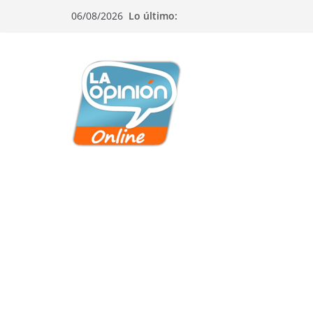
Saltar
Saltar
Saltar
06/08/2026
Lo último:
al
a
al
contenido
la
contenido
navegación