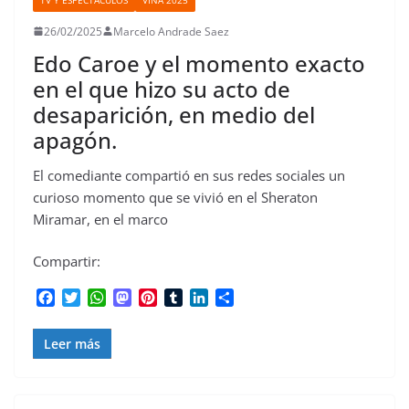
26/02/2025
Marcelo Andrade Saez
Edo Caroe y el momento exacto
en el que hizo su acto de
desaparición, en medio del
apagón.
El comediante compartió en sus redes sociales un
curioso momento que se vivió en el Sheraton
Miramar, en el marco
Compartir:
F
T
W
M
P
T
L
C
a
w
h
a
i
u
i
o
c
i
a
s
n
m
n
m
Leer más
e
t
t
t
t
b
k
p
b
t
s
o
e
l
e
a
o
e
A
d
r
r
d
r
o
r
p
o
e
I
t