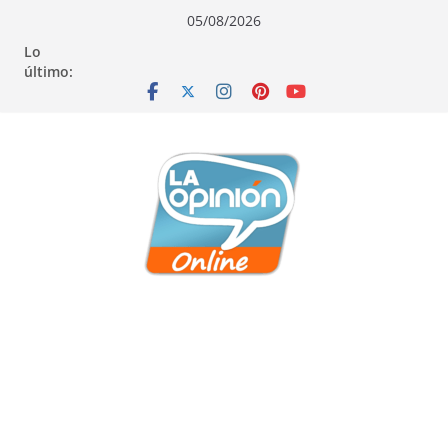
Saltar
Saltar
Saltar
05/08/2026
al
a
al
Lo
contenido
la
contenido
último:
navegación