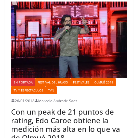
k
p
n
s
n
i
t
r
EN PORTADA
FESTIVAL DEL HUASO
FESTIVALES
OLMUÉ 2018
TV Y ESPECTÁCULOS
TVN
26/01/2018
Marcelo Andrade Saez
Con un peak de 21 puntos de
rating, Edo Caroe obtiene la
medición más alta en lo que va
de Olmué 2018