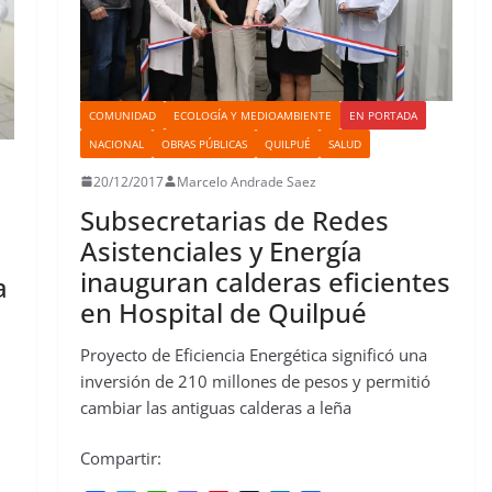
COMUNIDAD
ECOLOGÍA Y MEDIOAMBIENTE
EN PORTADA
NACIONAL
OBRAS PÚBLICAS
QUILPUÉ
SALUD
20/12/2017
Marcelo Andrade Saez
Subsecretarias de Redes
Asistenciales y Energía
inauguran calderas eficientes
a
en Hospital de Quilpué
Proyecto de Eficiencia Energética significó una
inversión de 210 millones de pesos y permitió
cambiar las antiguas calderas a leña
Compartir: