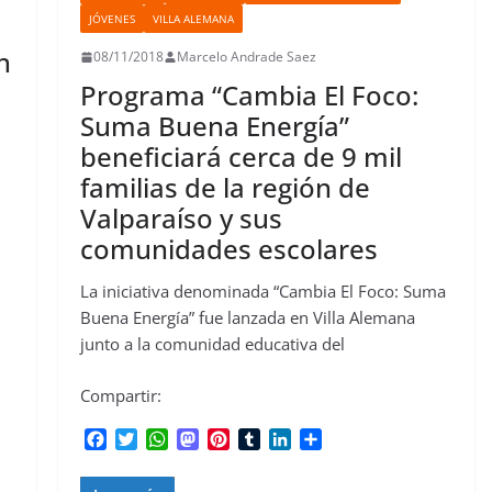
JÓVENES
VILLA ALEMANA
n
08/11/2018
Marcelo Andrade Saez
Programa “Cambia El Foco:
Suma Buena Energía”
beneficiará cerca de 9 mil
familias de la región de
Valparaíso y sus
comunidades escolares
La iniciativa denominada “Cambia El Foco: Suma
Buena Energía” fue lanzada en Villa Alemana
junto a la comunidad educativa del
Compartir:
F
T
W
M
P
T
L
C
a
w
h
a
i
u
i
o
c
i
a
s
n
m
n
m