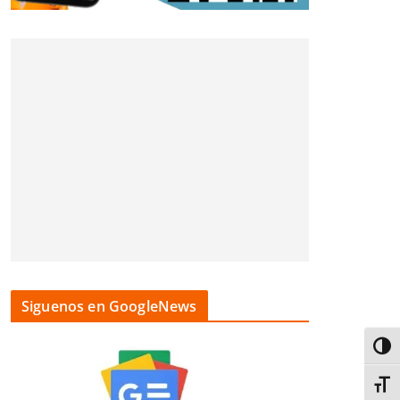
Siguenos en GoogleNews
Alter
Alter