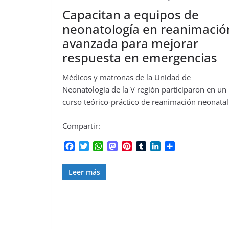
Capacitan a equipos de
neonatología en reanimació
avanzada para mejorar
respuesta en emergencias
Médicos y matronas de la Unidad de
Neonatología de la V región participaron en un
curso teórico-práctico de reanimación neonatal
Compartir:
F
T
W
M
P
T
L
C
a
w
h
a
i
u
i
o
c
i
a
s
n
m
n
m
Leer más
e
t
t
t
t
b
k
p
b
t
s
o
e
l
e
a
o
e
A
d
r
r
d
r
o
r
p
o
e
I
t
k
p
n
s
n
i
t
r