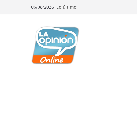
Saltar
Saltar
Saltar
06/08/2026
Lo último:
al
a
al
contenido
la
contenido
navegación