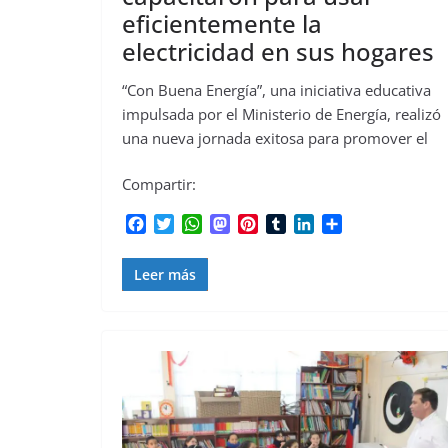
eficientemente la
electricidad en sus hogares
“Con Buena Energía”, una iniciativa educativa
impulsada por el Ministerio de Energía, realizó
una nueva jornada exitosa para promover el
Compartir:
F
T
W
M
P
T
L
C
a
w
h
a
i
u
i
o
c
i
a
s
n
m
n
m
Leer más
e
t
t
t
t
b
k
p
b
t
s
o
e
l
e
a
o
e
A
d
r
r
d
r
o
r
p
o
e
I
t
k
p
n
s
n
i
t
r