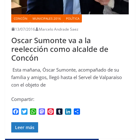
CONCÓN
MUNICIPALES 2016
POLÍTICA
13/07/2016
Marcelo Andrade Saez
Oscar Sumonte va a la
reelección como alcalde de
Concón
Esta mañana, Óscar Sumonte, acompañado de su
familia y amigos, llegó hasta el Servel de Valparaíso
con el objeto de
Compartir:
F
T
W
M
P
T
L
C
a
w
h
a
i
u
i
o
c
i
a
s
n
m
n
m
Leer más
e
t
t
t
t
b
k
p
b
t
s
o
e
l
e
a