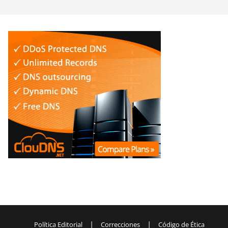
|
|
Política Editorial
Correcciones
Código de Ética