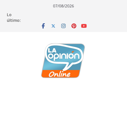
Saltar
Saltar
Saltar
07/08/2026
al
a
al
Lo
contenido
la
contenido
último:
navegación