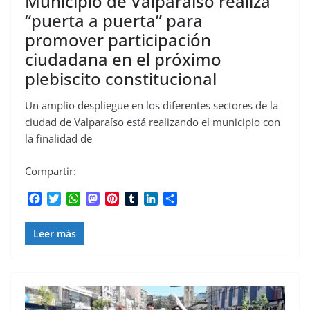
Municipio de Valparaíso realiza
“puerta a puerta” para
promover participación
ciudadana en el próximo
plebiscito constitucional
Un amplio despliegue en los diferentes sectores de la
ciudad de Valparaíso está realizando el municipio con
la finalidad de
Compartir:
F
T
W
M
P
T
L
C
a
w
h
a
i
u
i
o
c
i
a
s
n
m
n
m
Leer más
e
t
t
t
t
b
k
p
b
t
s
o
e
l
e
a
o
e
A
d
r
r
d
r
o
r
p
o
e
I
t
k
p
n
s
n
i
t
r