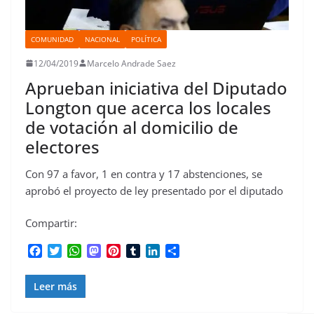
COMUNIDAD
NACIONAL
POLÍTICA
12/04/2019
Marcelo Andrade Saez
Aprueban iniciativa del Diputado
Longton que acerca los locales
de votación al domicilio de
electores
Con 97 a favor, 1 en contra y 17 abstenciones, se
aprobó el proyecto de ley presentado por el diputado
Compartir:
F
T
W
M
P
T
L
C
a
w
h
a
i
u
i
o
c
i
a
s
n
m
n
m
Leer más
e
t
t
t
t
b
k
p
b
t
s
o
e
l
e
a