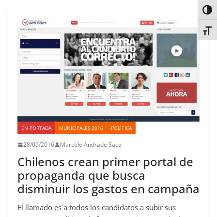
o
e
A
d
r
r
d
r
Alter
o
r
p
o
e
I
t
k
p
n
s
n
i
Alter
t
r
EN PORTADA
MUNICIPALES 2016
POLÍTICA
28/09/2016
Marcelo Andrade Saez
Chilenos crean primer portal de
propaganda que busca
disminuir los gastos en campaña
El llamado es a todos los candidatos a subir sus