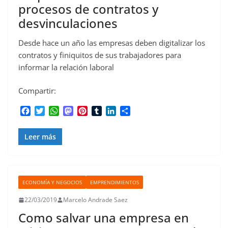
procesos de contratos y
desvinculaciones
Desde hace un año las empresas deben digitalizar los
contratos y finiquitos de sus trabajadores para
informar la relación laboral
Compartir:
F
T
W
M
P
T
L
C
a
w
h
a
i
u
i
o
c
i
a
s
n
m
n
m
Leer más
e
t
t
t
t
b
k
p
b
t
s
o
e
l
e
a
o
e
A
d
r
r
d
r
o
r
p
o
e
I
t
k
p
n
s
n
i
ECONOMÍA Y NEGOCIOS
EMPRENDIMIENTOS
t
r
22/03/2019
Marcelo Andrade Saez
Como salvar una empresa en