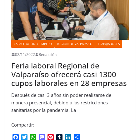
CAPACITACIÓN Y EMPLEO
REGIÓN DE VALPARAÍSO
TRABAJADORES
02/11/2022
Redacción
Feria laboral Regional de
Valparaíso ofrecerá casi 1300
cupos laborales en 28 empresas
Después de casi 3 años sin poder realizarse de
manera presencial, debido a las restricciones
sanitarias por la pandemia. La
Compartir:
F
T
W
M
P
T
L
C