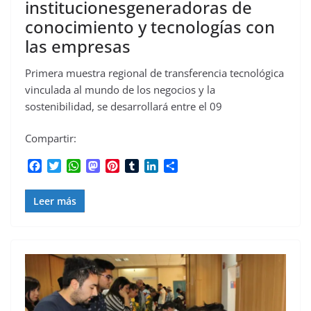
institucionesgeneradoras de
conocimiento y tecnologías con
las empresas
Primera muestra regional de transferencia tecnológica
vinculada al mundo de los negocios y la
sostenibilidad, se desarrollará entre el 09
Compartir:
F
T
W
M
P
T
L
C
a
w
h
a
i
u
i
o
c
i
a
s
n
m
n
m
Leer más
e
t
t
t
t
b
k
p
b
t
s
o
e
l
e
a
o
e
A
d
r
r
d
r
o
r
p
o
e
I
t
k
p
n
s
n
i
t
r