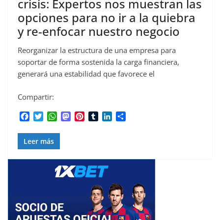
crisis: Expertos nos muestran las
opciones para no ir a la quiebra
y re-enfocar nuestro negocio
Reorganizar la estructura de una empresa para
soportar de forma sostenida la carga financiera,
generará una estabilidad que favorece el
Compartir:
F
T
W
M
P
T
L
C
a
w
h
a
i
u
i
o
c
i
a
s
n
m
n
m
Leer más
e
t
t
t
t
b
k
p
b
t
s
o
e
l
e
a
o
e
A
d
r
r
d
r
o
r
p
o
e
I
t
k
p
n
s
n
i
t
r