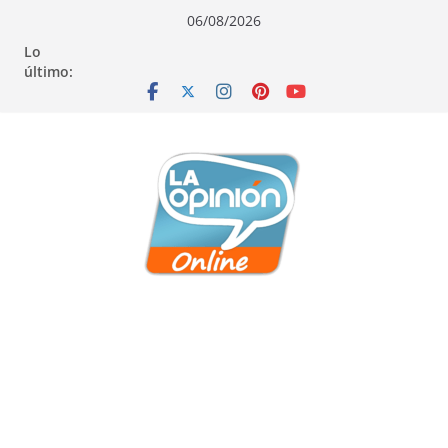
Saltar
Saltar
Saltar
06/08/2026
al
a
al
Lo
contenido
la
contenido
último:
navegación