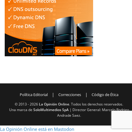
|
|
Política Editorial
Correcciones
Código de Ética
© 2013 -
2026
La Opinión Online
. Todos los derechos reservados.
Una marca de
SoloMultimedios SpA
| Director General: Marcelo Rodrigo
Andrade Saez.
La Opinión Online está en Mastodon