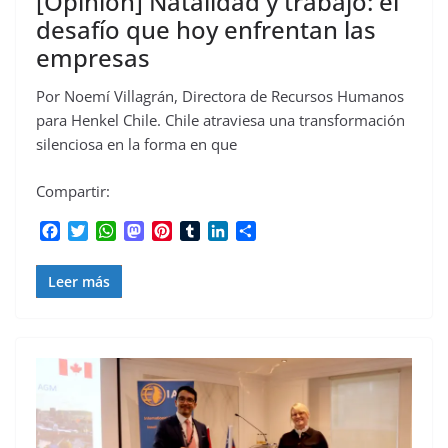
[Opinión] Natalidad y trabajo: el
desafío que hoy enfrentan las
empresas
Por Noemí Villagrán, Directora de Recursos Humanos
para Henkel Chile. Chile atraviesa una transformación
silenciosa en la forma en que
Compartir:
F
T
W
M
P
T
L
C
a
w
h
a
i
u
i
o
c
i
a
s
n
m
n
m
Leer más
e
t
t
t
t
b
k
p
b
t
s
o
e
l
e
a
o
e
A
d
r
r
d
r
o
r
p
o
e
I
t
k
p
n
s
n
i
t
r