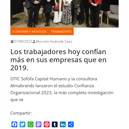
ECONOMÍA Y NEGOCIOS
TRABAJADORES
01/08/2023
Marcelo Andrade Saez
Los trabajadores hoy confían
más en sus empresas que en
2019.
OTIC Sofofa Capital Humano y la consultora
Almabrands lanzaron el estudio Confianza
Organizacional 2023, la más completa investigación
que se
Compartir:
F
T
W
M
P
T
L
C