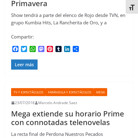
Primavera
Alter
Show tendrá a parte del elenco de Rojo desde TVN, en
grupo Kumbia Hits, La Rancherita de Oro, y a
Compartir:
F
T
W
M
P
T
L
C
a
w
h
a
i
u
i
o
c
i
a
s
n
m
n
m
Leer más
e
t
t
t
t
b
k
p
b
t
s
o
e
l
e
a
o
e
A
d
r
r
d
r
o
r
p
o
e
I
t
k
p
n
s
n
i
TV Y ESPECTÁCULOS
FARÁNDULA Y ESPECTÁCULOS
MEGA
t
r
23/07/2018
Marcelo Andrade Saez
Mega extiende su horario Prime
con connotadas telenovelas
La recta final de Perdona Nuestros Pecados