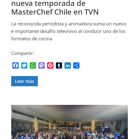
nueva temporada de
MasterChef Chile en TVN
La reconocida periodista y animadora suma un nuevo
e importante desafío televisivo al conducir uno de los
formatos de cocina
Compartir:
F
T
W
M
P
T
L
C
a
w
h
a
i
u
i
o
c
i
a
s
n
m
n
m
Leer más
e
t
t
t
t
b
k
p
b
t
s
o
e
l
e
a
o
e
A
d
r
r
d
r
o
r
p
o
e
I
t
k
p
n
s
n
i
t
r