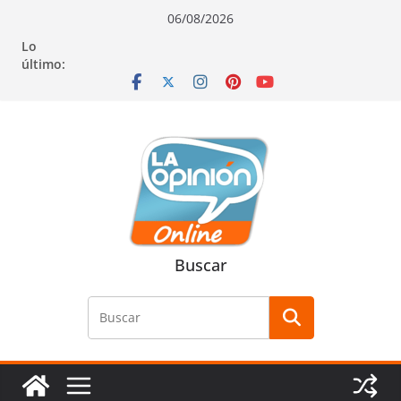
Saltar
Saltar
Saltar
06/08/2026
al
a
al
Lo
contenido
la
contenido
último:
navegación
Buscar
Buscar