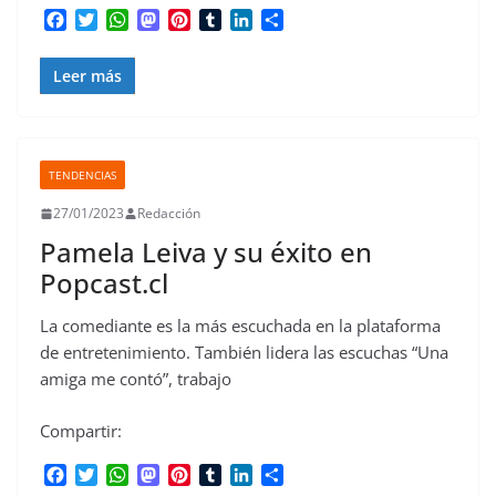
F
T
W
M
P
T
L
C
a
w
h
a
i
u
i
o
c
i
a
s
n
m
n
m
Leer más
e
t
t
t
t
b
k
p
b
t
s
o
e
l
e
a
o
e
A
d
r
r
d
r
o
r
p
o
e
I
t
k
p
n
s
n
i
TENDENCIAS
t
r
27/01/2023
Redacción
Pamela Leiva y su éxito en
Popcast.cl
La comediante es la más escuchada en la plataforma
de entretenimiento. También lidera las escuchas “Una
amiga me contó”, trabajo
Compartir:
F
T
W
M
P
T
L
C