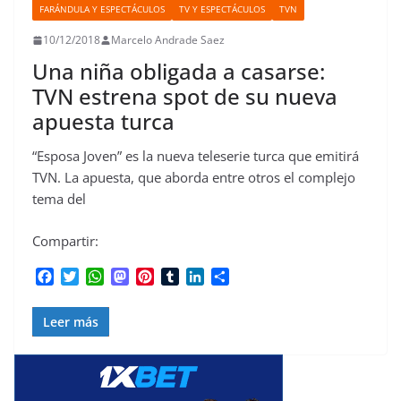
FARÁNDULA Y ESPECTÁCULOS
TV Y ESPECTÁCULOS
TVN
10/12/2018
Marcelo Andrade Saez
Una niña obligada a casarse:
TVN estrena spot de su nueva
apuesta turca
“Esposa Joven” es la nueva teleserie turca que emitirá
TVN. La apuesta, que aborda entre otros el complejo
tema del
Compartir:
F
T
W
M
P
T
L
C
a
w
h
a
i
u
i
o
c
i
a
s
n
m
n
m
Leer más
e
t
t
t
t
b
k
p
b
t
s
o
e
l
e
a
o
e
A
d
r
r
d
r
o
r
p
o
e
I
t