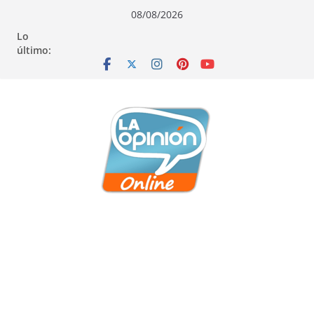
Saltar
Saltar
Saltar
08/08/2026
al
a
al
Lo
contenido
la
contenido
último:
navegación