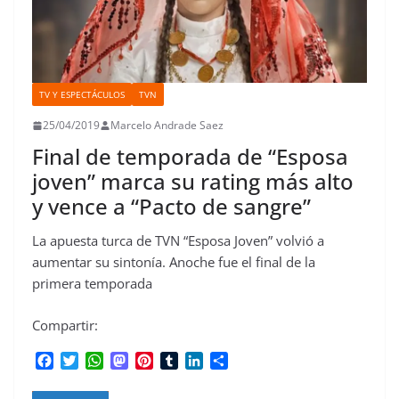
TV Y ESPECTÁCULOS
TVN
25/04/2019
Marcelo Andrade Saez
Final de temporada de “Esposa
joven” marca su rating más alto
y vence a “Pacto de sangre”
La apuesta turca de TVN “Esposa Joven” volvió a
aumentar su sintonía. Anoche fue el final de la
primera temporada
Compartir:
F
T
W
M
P
T
L
C
a
w
h
a
i
u
i
o
c
i
a
s
n
m
n
m