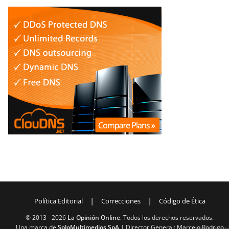
|
|
Política Editorial
Correcciones
Código de Ética
© 2013 -
2026
La Opinión Online
. Todos los derechos reservados.
Una marca de
SoloMultimedios SpA
| Director General: Marcelo Rodrigo