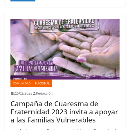
b
t
s
o
e
l
e
a
o
e
A
d
r
r
d
r
o
r
p
o
e
I
t
k
p
n
s
n
i
t
r
COMUNIDAD
NACIONAL
22/02/2023
Redacción
Campaña de Cuaresma de
Fraternidad 2023 invita a apoyar
a las Familias Vulnerables