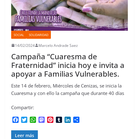
SOCIAL
SOLIDARIDAD
14/02/2024
Marcelo Andrade Saez
Campaña “Cuaresma de
Fraternidad” inicia hoy e invita a
apoyar a Familias Vulnerables.
Este 14 de febrero, Miércoles de Cenizas, se inicia la
Cuaresma y con ello la campaña que durante 40 días
Compartir:
F
T
W
M
P
T
L
C
a
w
h
a
i
u
i
o
c
i
a
s
n
m
n
m
Leer más
e
t
t
t
t
b
k
p