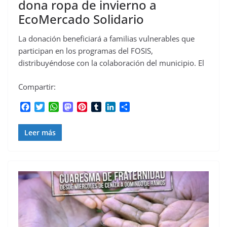
dona ropa de invierno a
EcoMercado Solidario
La donación beneficiará a familias vulnerables que
participan en los programas del FOSIS,
distribuyéndose con la colaboración del municipio. El
Compartir:
F
T
W
M
P
T
L
C
a
w
h
a
i
u
i
o
c
i
a
s
n
m
n
m
Leer más
e
t
t
t
t
b
k
p
b
t
s
o
e
l
e
a
o
e
A
d
r
r
d
r
o
r
p
o
e
I
t
k
p
n
s
n
i
t
r