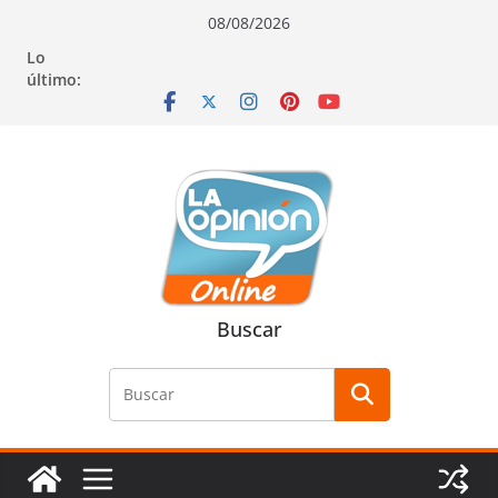
Saltar
Saltar
Saltar
08/08/2026
al
a
al
Lo
contenido
la
contenido
último:
navegación
Buscar
Buscar