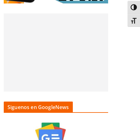
Alter
Alter
Siguenos en GoogleNews