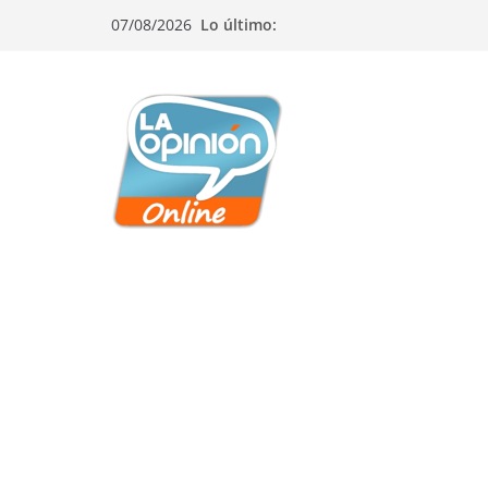
Saltar
Saltar
Saltar
07/08/2026
Lo último:
al
a
al
contenido
la
contenido
navegación