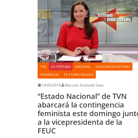
t
r
TVN
EN PORTADA
NACIONAL
TELECOMUNICACIONES
TENDENCIAS
TV Y ESPECTÁCULOS
19/05/2018
Marcelo Andrade Saez
“Estado Nacional” de TVN
abarcará la contingencia
feminista este domingo junt
a la vicepresidenta de la
FEUC