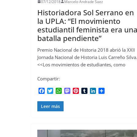
07/12/2018
Marcelo Andrade Saez
Historiadora Sol Serrano en
la UPLA: “El movimiento
estudiantil feminista era un
batalla pendiente”
Premio Nacional de Historia 2018 abrió la XXII
Jornada Nacional de Historia Luis Carreño Silva
<<Los movimientos de estudiantes, como
Compartir:
F
T
W
M
P
T
L
C
a
w
h
a
i
u
i
o
c
i
a
s
n
m
n
m
Leer más
e
t
t
t
t
b
k
p
b
t
s
o
e
l
e
a
o
e
A
d
r
r
d
r
o
r
p
o
e
I
t
k
p
n
s
n
i