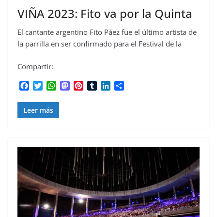
VIÑA 2023: Fito va por la Quinta
El cantante argentino Fito Páez fue el último artista de
la parrilla en ser confirmado para el Festival de la
Compartir:
F
T
W
M
P
T
L
C
a
w
h
a
i
u
i
o
c
i
a
s
n
m
n
m
Leer más
e
t
t
t
t
b
k
p
b
t
s
o
e
l
e
a
o
e
A
d
r
r
d
r
o
r
p
o
e
I
t
k
p
n
s
n
i
t
r