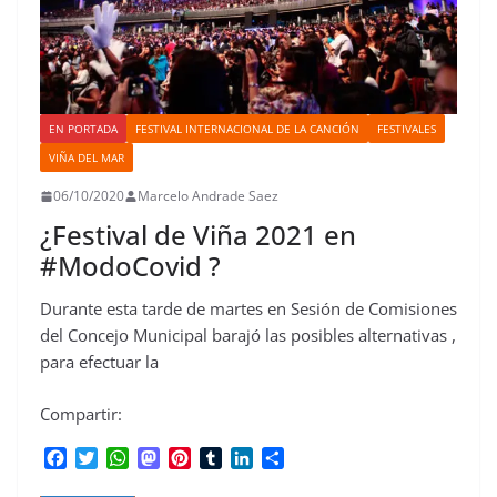
EN PORTADA
FESTIVAL INTERNACIONAL DE LA CANCIÓN
FESTIVALES
VIÑA DEL MAR
06/10/2020
Marcelo Andrade Saez
¿Festival de Viña 2021 en
#ModoCovid ?
Durante esta tarde de martes en Sesión de Comisiones
del Concejo Municipal barajó las posibles alternativas ,
para efectuar la
Compartir:
F
T
W
M
P
T
L
C
a
w
h
a
i
u
i
o