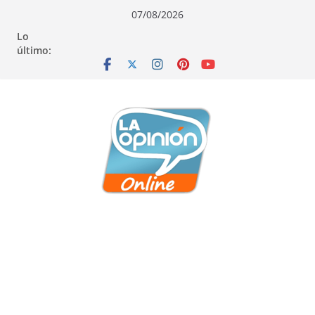
Saltar
Saltar
Saltar
07/08/2026
al
a
al
Lo
contenido
la
contenido
último:
navegación