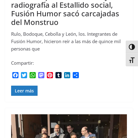
radiografía al Estallido social,
Fusión Humor sacó carcajadas
del Monstruo
Rulo, Bodoque, Cebolla y León, los. Integrantes de
Fusión Humor, hicieron reír a las más de quince mil
Alter
personas que
Alter
Compartir:
F
T
W
M
P
T
L
C
a
w
h
a
i
u
i
o
c
i
a
s
n
m
n
m
Leer más
e
t
t
t
t
b
k
p
b
t
s
o
e
l
e
a
o
e
A
d
r
r
d
r
o
r
p
o
e
I
t
k
p
n
s
n
i
t
r