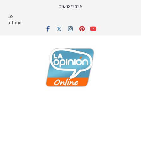
Saltar
Saltar
Saltar
09/08/2026
al
a
al
Lo
contenido
la
contenido
último:
navegación