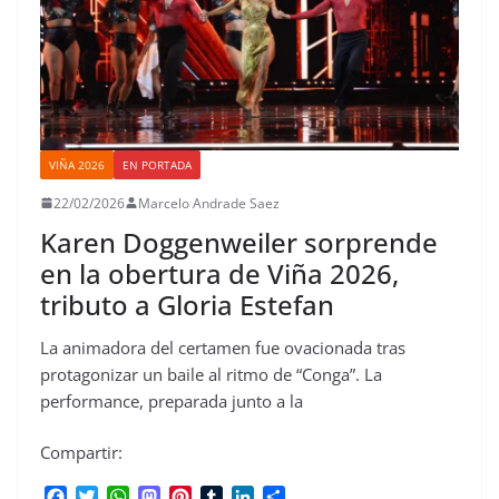
VIÑA 2026
EN PORTADA
22/02/2026
Marcelo Andrade Saez
Karen Doggenweiler sorprende
en la obertura de Viña 2026,
tributo a Gloria Estefan
La animadora del certamen fue ovacionada tras
protagonizar un baile al ritmo de “Conga”. La
performance, preparada junto a la
Compartir:
F
T
W
M
P
T
L
C