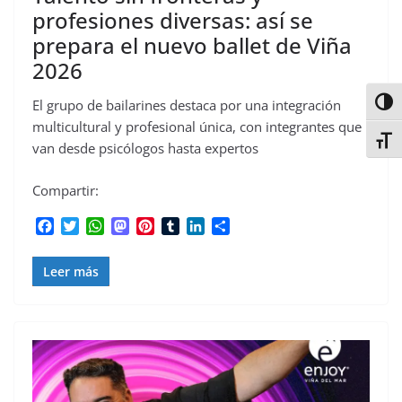
profesiones diversas: así se
prepara el nuevo ballet de Viña
2026
El grupo de bailarines destaca por una integración
Alter
multicultural y profesional única, con integrantes que
Alter
van desde psicólogos hasta expertos
Compartir:
F
T
W
M
P
T
L
C
a
w
h
a
i
u
i
o
c
i
a
s
n
m
n
m
Leer más
e
t
t
t
t
b
k
p
b
t
s
o
e
l
e
a
o
e
A
d
r
r
d
r
o
r
p
o
e
I
t
k
p
n
s
n
i
t
r