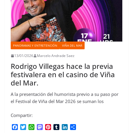
PANORAMAS Y ENTRETENCIÓN
VIÑA DEL MAR
13/01/2026
Marcelo Andrade Saez
Rodrigo Villegas hace la previa
festivalera en el casino de Viña
del Mar.
A la presentación del humorista previo a su paso por
el Festival de Viña del Mar 2026 se suman los
Compartir:
F
T
W
M
P
T
L
C
a
w
h
a
i
u
i
o