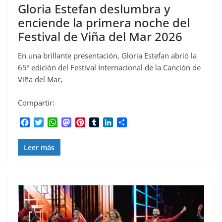
Gloria Estefan deslumbra y
enciende la primera noche del
Festival de Viña del Mar 2026
En una brillante presentación, Gloria Estefan abrió la
65ª edición del Festival Internacional de la Canción de
Viña del Mar,
Compartir:
F
T
W
M
P
T
L
C
a
w
h
a
i
u
i
o
c
i
a
s
n
m
n
m
Leer más
e
t
t
t
t
b
k
p
b
t
s
o
e
l
e
a
o
e
A
d
r
r
d
r
o
r
p
o
e
I
t
k
p
n
s
n
i
t
r