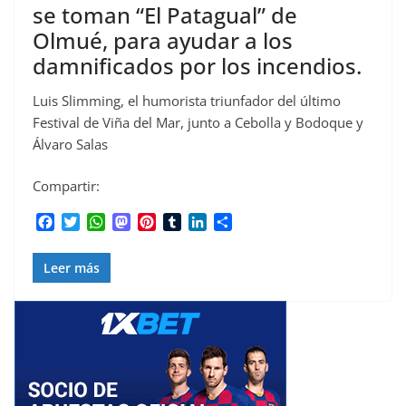
se toman “El Patagual” de
Olmué, para ayudar a los
damnificados por los incendios.
Luis Slimming, el humorista triunfador del último
Festival de Viña del Mar, junto a Cebolla y Bodoque y
Álvaro Salas
Compartir:
F
T
W
M
P
T
L
C
a
w
h
a
i
u
i
o
c
i
a
s
n
m
n
m
Leer más
e
t
t
t
t
b
k
p
b
t
s
o
e
l
e
a
o
e
A
d
r
r
d
r
o
r
p
o
e
I
t
k
p
n
s
n
i
t
r