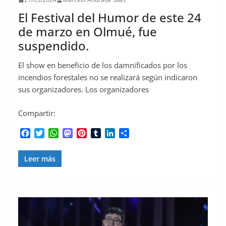
El Festival del Humor de este 24
de marzo en Olmué, fue
suspendido.
El show en beneficio de los damnificados por los
incendios forestales no se realizará según indicaron
sus organizadores. Los organizadores
Compartir:
F
T
W
M
P
T
L
C
a
w
h
a
i
u
i
o
c
i
a
s
n
m
n
m
Leer más
e
t
t
t
t
b
k
p
b
t
s
o
e
l
e
a
o
e
A
d
r
r
d
r
o
r
p
o
e
I
t
k
p
n
s
n
i
t
r