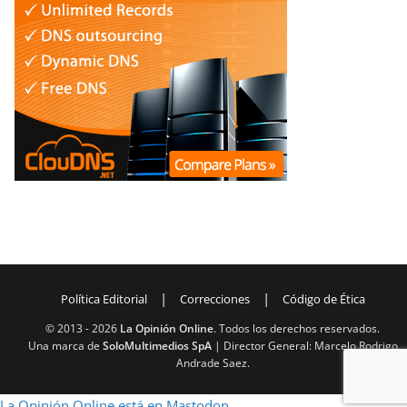
|
|
Política Editorial
Correcciones
Código de Ética
© 2013 -
2026
La Opinión Online
. Todos los derechos reservados.
Una marca de
SoloMultimedios SpA
| Director General: Marcelo Rodrigo
Andrade Saez.
La Opinión Online está en Mastodon