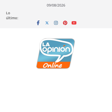
Saltar
Saltar
Saltar
09/08/2026
al
a
al
Lo
contenido
la
contenido
último:
navegación