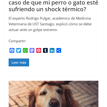
caso de que mi perro o gato esté
sufriendo un shock térmico?
El experto Rodrigo Pulgar, académico de Medicina
Veterinaria de UST Santiago, explicó cómo se debe
actuar ante un golpe extremo
Compartir:
F
T
W
M
P
T
L
C
a
w
h
a
i
u
i
o
c
i
a
s
n
m
n
m
Leer más
e
t
t
t
t
b
k
p
b
t
s
o
e
l
e
a
o
e
A
d
r
r
d
r
o
r
p
o
e
I
t
k
p
n
s
n
i
t
r