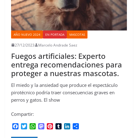
AÑO NUEVO 2024
EN PORTADA
MASCOTAS
27/12/2023
Marcelo Andrade Saez
Fuegos artificiales: Experto
entrega recomendaciones para
proteger a nuestras mascotas.
El miedo y la ansiedad que produce el espectáculo
pirotécnico podría traer consecuencias graves en
perros y gatos. El show
Compartir:
F
T
W
M
P
T
L
C
a
w
h
a
i
u
i
o