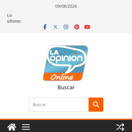
Saltar
Saltar
Saltar
09/08/2026
al
a
al
Lo
contenido
la
contenido
último:
navegación
Buscar
Buscar