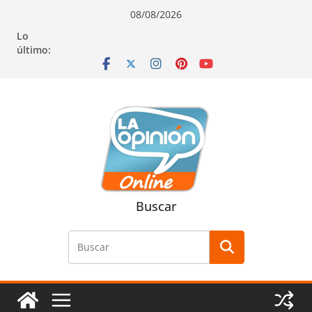
Saltar
Saltar
Saltar
08/08/2026
al
a
al
Lo
contenido
la
contenido
último:
navegación
Buscar
Buscar