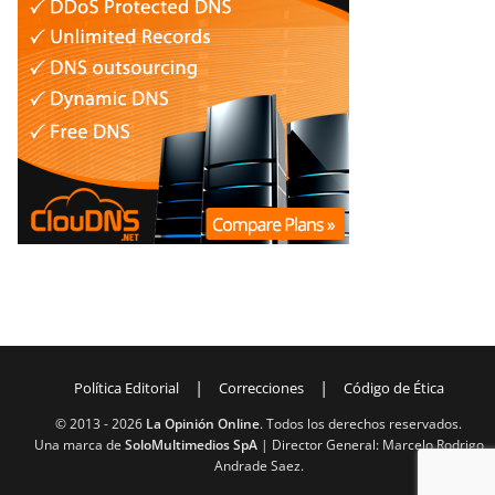
|
|
Política Editorial
Correcciones
Código de Ética
© 2013 -
2026
La Opinión Online
. Todos los derechos reservados.
Una marca de
SoloMultimedios SpA
| Director General: Marcelo Rodrigo
Andrade Saez.