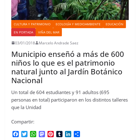
CULTURA Y PATRIMONIO
ECOLOGÍA Y MEDIOAMBIENTE
EDUCACIÓN
EN PORTADA
VIÑA DEL MAR
03/01/2018
Marcelo Andrade Saez
Municipio enseñó a más de 600
niños lo que es el patrimonio
natural junto al Jardín Botánico
Nacional
Un total de 604 estudiantes y 91 adultos (695
personas en total) participaron en los distintos talleres
que la Unidad
Compartir:
F
T
W
M
P
T
L
C