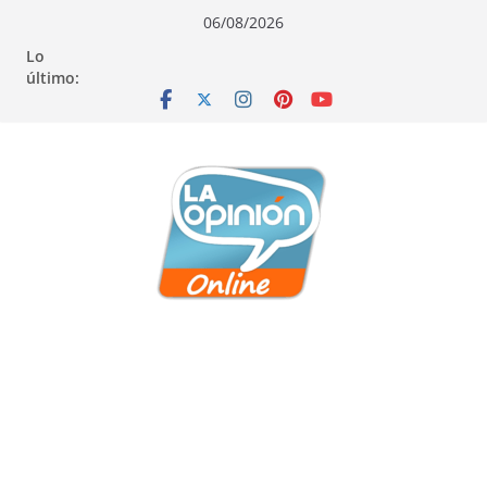
Saltar
Saltar
Saltar
06/08/2026
al
a
al
Lo
contenido
la
contenido
último:
navegación