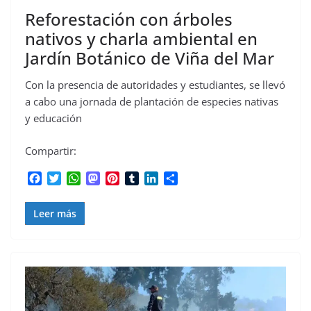
Reforestación con árboles
nativos y charla ambiental en
Jardín Botánico de Viña del Mar
Con la presencia de autoridades y estudiantes, se llevó
a cabo una jornada de plantación de especies nativas
y educación
Compartir:
F
T
W
M
P
T
L
C
a
w
h
a
i
u
i
o
c
i
a
s
n
m
n
m
Leer más
e
t
t
t
t
b
k
p
b
t
s
o
e
l
e
a
o
e
A
d
r
r
d
r
o
r
p
o
e
I
t
k
p
n
s
n
i
t
r