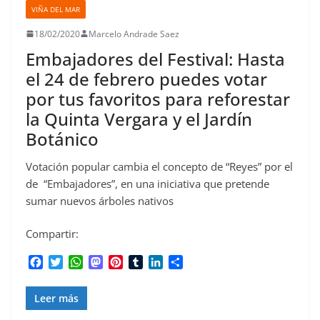
VIÑA DEL MAR
18/02/2020
Marcelo Andrade Saez
Embajadores del Festival: Hasta
el 24 de febrero puedes votar
por tus favoritos para reforestar
la Quinta Vergara y el Jardín
Botánico
Votación popular cambia el concepto de “Reyes” por el
de “Embajadores”, en una iniciativa que pretende
sumar nuevos árboles nativos
Compartir:
F
T
W
M
P
T
L
C
a
w
h
a
i
u
i
o
c
i
a
s
n
m
n
m
Leer más
e
t
t
t
t
b
k
p
b
t
s
o
e
l
e
a