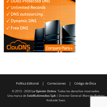
|
|
Política Editorial
Correcciones
Código de Ética
© 2013 -
2026
La Opinión Online
. Todos los derechos reservados.
Una marca de
SoloMultimedios SpA
| Director General: Marcelo Rodrigo
Andrade Saez.