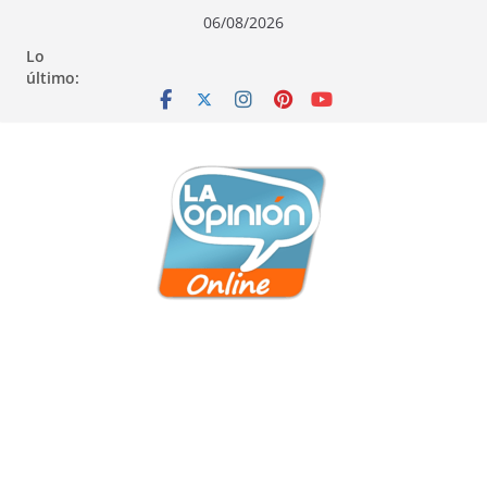
Saltar
Saltar
Saltar
06/08/2026
al
a
al
Lo
contenido
la
contenido
último:
navegación