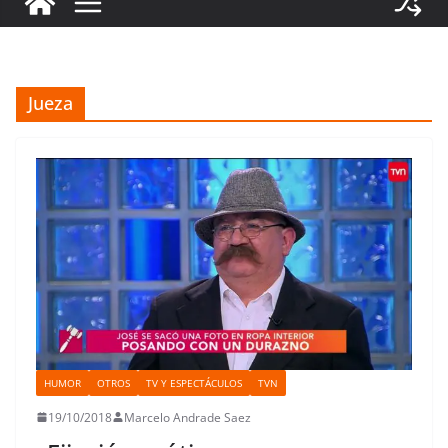
Jueza
HUMOR
OTROS
TV Y ESPECTÁCULOS
TVN
19/10/2018
Marcelo Andrade Saez