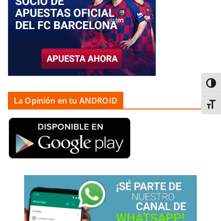
Alter
La Opinión en tu ANDROID
Alter