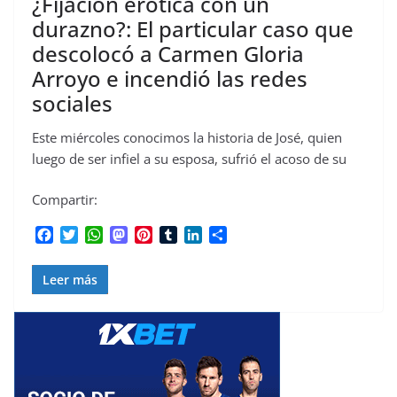
¿Fijación erótica con un
durazno?: El particular caso que
descolocó a Carmen Gloria
Arroyo e incendió las redes
sociales
Este miércoles conocimos la historia de José, quien
luego de ser infiel a su esposa, sufrió el acoso de su
Compartir:
F
T
W
M
P
T
L
C
a
w
h
a
i
u
i
o
c
i
a
s
n
m
n
m
Leer más
e
t
t
t
t
b
k
p
b
t
s
o
e
l
e
a
o
e
A
d
r
r
d
r
o
r
p
o
e
I
t
k
p
n
s
n
i
t
r