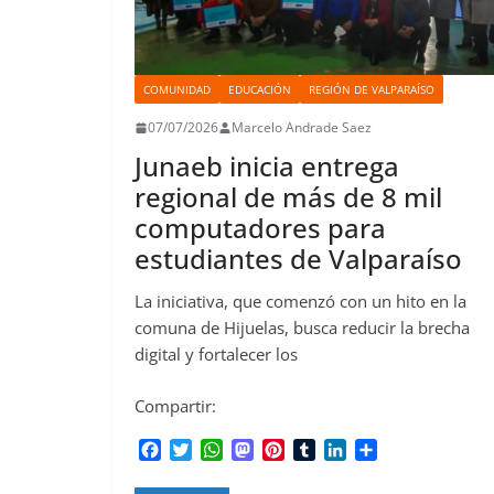
COMUNIDAD
EDUCACIÓN
REGIÓN DE VALPARAÍSO
07/07/2026
Marcelo Andrade Saez
Junaeb inicia entrega
regional de más de 8 mil
computadores para
estudiantes de Valparaíso
La iniciativa, que comenzó con un hito en la
comuna de Hijuelas, busca reducir la brecha
digital y fortalecer los
Compartir:
F
T
W
M
P
T
L
C
a
w
h
a
i
u
i
o
c
i
a
s
n
m
n
m