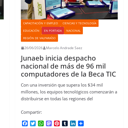
CAPACITACIÓN Y EMPLEO
CIENCIAS Y TECNOLOGÍA
EDUCACIÓN
EN PORTADA
NACIONAL
REGIÓN DE VALPARAÍSO
26/06/2026
Marcelo Andrade Saez
Junaeb inicia despacho
nacional de más de 96 mil
computadores de la Beca TIC
Con una inversión que supera los $34 mil
millones, los equipos tecnológicos comenzarán a
distribuirse en todas las regiones del
Compartir:
F
T
W
M
P
T
L
C