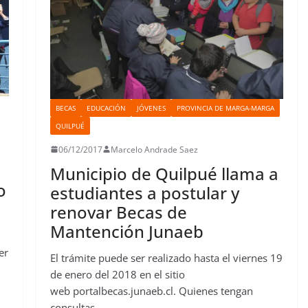
BECAS
EDUCACIÓN
JÓVENES
PROVINCIA DE MARGA-MARGA
QUILPUÉ
06/12/2017
Marcelo Andrade Saez
Municipio de Quilpué llama a
o
estudiantes a postular y
renovar Becas de
Mantención Junaeb
er
El trámite puede ser realizado hasta el viernes 19
de enero del 2018 en el sitio
web portalbecas.junaeb.cl. Quienes tengan
consultas