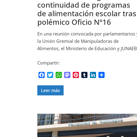
continuidad de programas
de alimentación escolar tras
polémico Oficio N°16
En una reunión convocada por parlamentarios 
la Unión Gremial de Manipuladoras de
Alimentos, el Ministerio de Educación y JUNAEB
Compartir:
F
T
W
M
P
T
L
C
a
w
h
a
i
u
i
o
c
i
a
s
n
m
n
m
Leer más
e
t
t
t
t
b
k
p
b
t
s
o
e
l
e
a
o
e
A
d
r
r
d
r
o
r
p
o
e
I
t
k
p
n
s
n
i
t
r