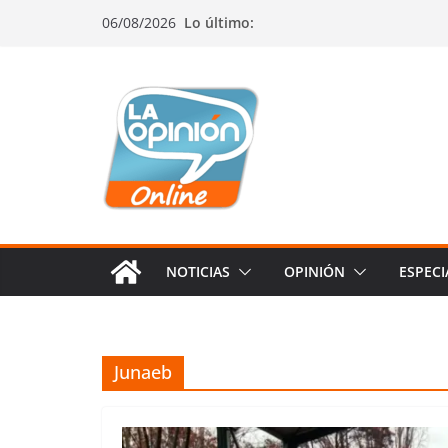
Saltar
Saltar
Saltar
06/08/2026
Lo último:
al
a
al
contenido
la
contenido
navegación
NOTICIAS
OPINIÓN
ESPECI
Junaeb