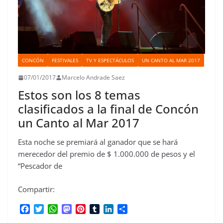
CONCÓN
FESTIVALES
TV Y ESPECTÁCULOS
UN CANTO AL MAR 2017
07/01/2017
Marcelo Andrade Saez
Estos son los 8 temas
clasificados a la final de Concón
un Canto al Mar 2017
Esta noche se premiará al ganador que se hará
merecedor del premio de $ 1.000.000 de pesos y el
“Pescador de
Compartir:
F
T
W
M
P
T
L
C
a
w
h
a
i
u
i
o