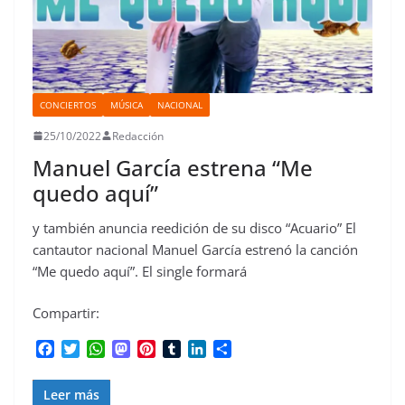
CONCIERTOS
MÚSICA
NACIONAL
25/10/2022
Redacción
Manuel García estrena “Me
quedo aquí”
y también anuncia reedición de su disco “Acuario” El
cantautor nacional Manuel García estrenó la canción
“Me quedo aquí”. El single formará
Compartir:
F
T
W
M
P
T
L
C
a
w
h
a
i
u
i
o
c
i
a
s
n
m
n
m
Leer más
e
t
t
t
t
b
k
p