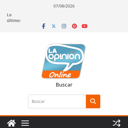
Saltar
Saltar
Saltar
07/08/2026
al
a
al
Lo
contenido
la
contenido
último:
navegación
Buscar
Buscar