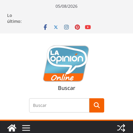
Saltar
Saltar
Saltar
05/08/2026
al
a
al
Lo
contenido
la
contenido
último:
navegación
Buscar
Buscar