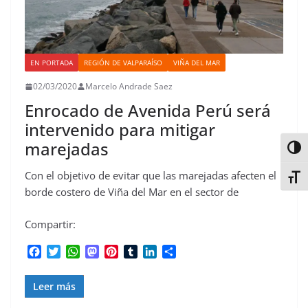
EN PORTADA
REGIÓN DE VALPARAÍSO
VIÑA DEL MAR
02/03/2020
Marcelo Andrade Saez
Enrocado de Avenida Perú será
intervenido para mitigar
marejadas
Alter
Con el objetivo de evitar que las marejadas afecten el
Alter
borde costero de Viña del Mar en el sector de
Compartir:
F
T
W
M
P
T
L
C
a
w
h
a
i
u
i
o
c
i
a
s
n
m
n
m
Leer más
e
t
t
t
t
b
k
p
b
t
s
o
e
l
e
a