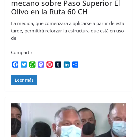
mecano sobre Paso Superior El
Olivo en la Ruta 60 CH
La medida, que comenzará a aplicarse a partir de esta
tarde, permitirá reforzar la estructura que está en uso
de
Compartir:
F
T
W
M
P
T
L
C
a
w
h
a
i
u
i
o
c
i
a
s
n
m
n
m
Leer más
e
t
t
t
t
b
k
p
b
t
s
o
e
l
e
a
o
e
A
d
r
r
d
r
o
r
p
o
e
I
t
k
p
n
s
n
i
t
r