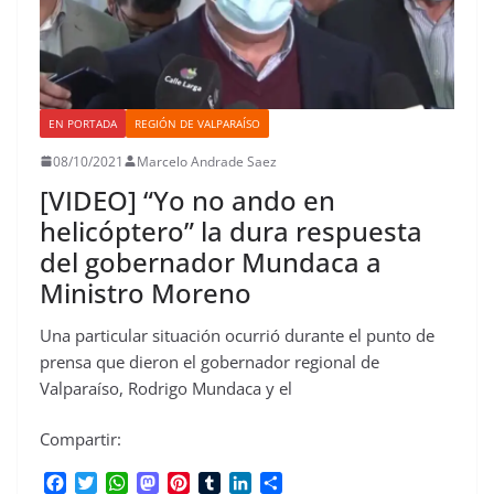
EN PORTADA
REGIÓN DE VALPARAÍSO
08/10/2021
Marcelo Andrade Saez
[VIDEO] “Yo no ando en
helicóptero” la dura respuesta
del gobernador Mundaca a
Ministro Moreno
Una particular situación ocurrió durante el punto de
prensa que dieron el gobernador regional de
Valparaíso, Rodrigo Mundaca y el
Compartir:
F
T
W
M
P
T
L
C