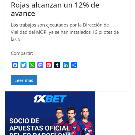
Rojas alcanzan un 12% de
avance
Los trabajos son ejecutados por la Dirección de
Vialidad del MOP; ya se han instalados 16 pilotes de
las 5
Compartir:
F
T
W
M
P
T
L
C
a
w
h
a
i
u
i
o
c
i
a
s
n
m
n
m
Leer más
e
t
t
t
t
b
k
p
b
t
s
o
e
l
e
a
o
e
A
d
r
r
d
r
o
r
p
o
e
I
t
k
p
n
s
n
i
t
r