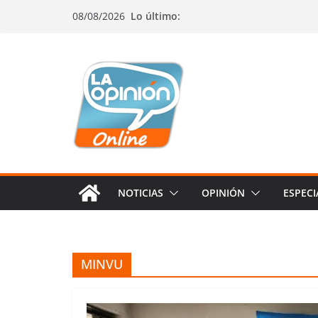
Saltar
Saltar
Saltar
08/08/2026
Lo último:
al
a
al
contenido
la
contenido
navegación
NOTICIAS
OPINIÓN
ESPECI
MINVU