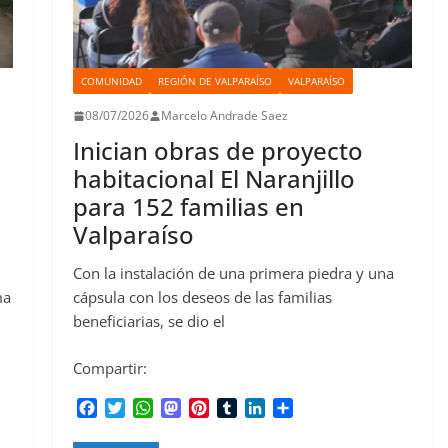
COMUNIDAD
REGIÓN DE VALPARAÍSO
VALPARAÍSO
08/07/2026
Marcelo Andrade Saez
Inician obras de proyecto
habitacional El Naranjillo
para 152 familias en
Valparaíso
Con la instalación de una primera piedra y una
ma
cápsula con los deseos de las familias
beneficiarias, se dio el
Compartir:
F
T
W
M
P
T
L
C
a
w
h
a
i
u
i
o
c
i
a
s
n
m
n
m