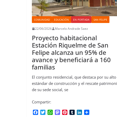
COMUNIDAD
EDUCACIÓN
EN PORTADA
SAN FELIPE
22/06/2026
Marcelo Andrade Saez
Proyecto habitacional
Estación Riquelme de San
Felipe alcanza un 95% de
avance y beneficiará a 160
familias
El conjunto residencial, que destaca por su alto
estándar de construcción y el rescate patrimoni
de su sede social, se
Compartir:
F
T
W
M
P
T
L
C