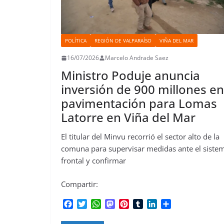
POLÍTICA
REGIÓN DE VALPARAÍSO
VIÑA DEL MAR
16/07/2026
Marcelo Andrade Saez
Ministro Poduje anuncia
inversión de 900 millones en
pavimentación para Lomas
Latorre en Viña del Mar
El titular del Minvu recorrió el sector alto de la
comuna para supervisar medidas ante el siste
frontal y confirmar
Compartir:
F
T
W
M
P
T
L
C
a
w
h
a
i
u
i
o
c
i
a
s
n
m
n
m