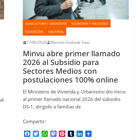
AGRICULTURA Y GANADERÍA
ECONOMÍA Y NEGOCIOS
EDUCACIÓN
NACIONAL
17/06/2026
Marcelo Andrade Saez
Minvu abre primer llamado
2026 al Subsidio para
Sectores Medios con
postulaciones 100% online
El Ministerio de Vivienda y Urbanismo dio inicio
al primer llamado nacional 2026 del subsidio
al
DS-1, dirigido a familias de
Compartir:
F
T
W
M
P
T
L
C
a
w
h
a
i
u
i
o