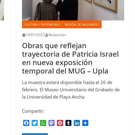
CULTURA Y PATRIMONIO
REGIÓN DE VALPARAÍSO
19/01/2023
Redacción
Obras que reflejan
trayectoria de Patricia Israel
en nueva exposición
temporal del MUG – Upla
La muestra estará disponible hasta el 26 de
febrero. El Museo Universitario del Grabado de
la Universidad de Playa Ancha
Compartir:
F
T
W
M
P
T
L
C
a
w
h
a
i
u
i
o
c
i
a
s
n
m
n
m