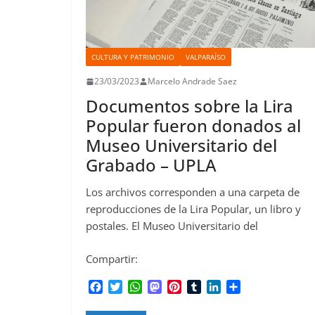
CULTURA Y PATRIMONIO
VALPARAÍSO
23/03/2023
Marcelo Andrade Saez
Documentos sobre la Lira
Popular fueron donados al
Museo Universitario del
Grabado – UPLA
Los archivos corresponden a una carpeta de
reproducciones de la Lira Popular, un libro y
postales. El Museo Universitario del
Compartir:
F
T
W
M
P
T
L
C
a
w
h
a
i
u
i
o
c
i
a
s
n
m
n
m