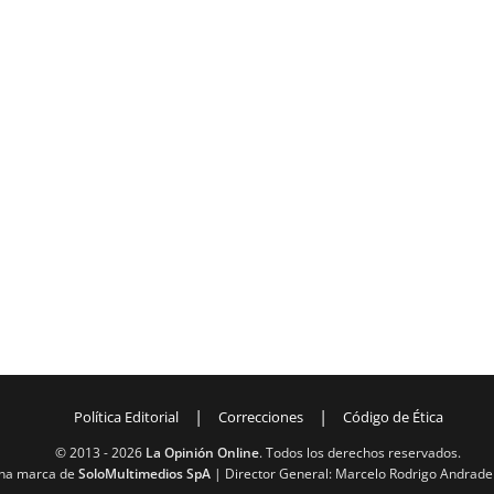
|
|
Política Editorial
Correcciones
Código de Ética
© 2013 -
2026
La Opinión Online
. Todos los derechos reservados.
na marca de
SoloMultimedios SpA
| Director General: Marcelo Rodrigo Andrade