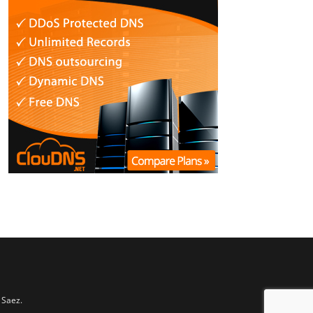
 Saez.