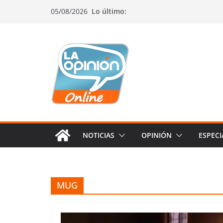
Saltar
Saltar
Saltar
05/08/2026
Lo último:
al
a
al
contenido
la
contenido
navegación
NOTICIAS
OPINIÓN
ESPECI
MUG