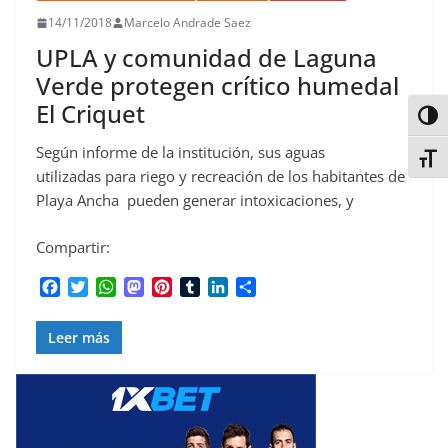
14/11/2018
Marcelo Andrade Saez
UPLA y comunidad de Laguna
Verde protegen crítico humedal
El Criquet
Alter
Según informe de la institución, sus aguas
Alter
utilizadas para riego y recreación de los habitantes de
Playa Ancha pueden generar intoxicaciones, y
Compartir:
F
T
W
M
P
T
L
C
a
w
h
a
i
u
i
o
c
i
a
s
n
m
n
m
Leer más
e
t
t
t
t
b
k
p
b
t
s
o
e
l
e
a
o
e
A
d
r
r
d
r
o
r
p
o
e
I
t
k
p
n
s
n
i
t
r