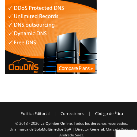
|
|
Política Editorial
Correcciones
Código de Ética
© 2013 -
2026
La Opinión Online
. Todos los derechos reservados.
Una marca de
SoloMultimedios SpA
| Director General: Marcelo Rodrigo
Andrade Saez.