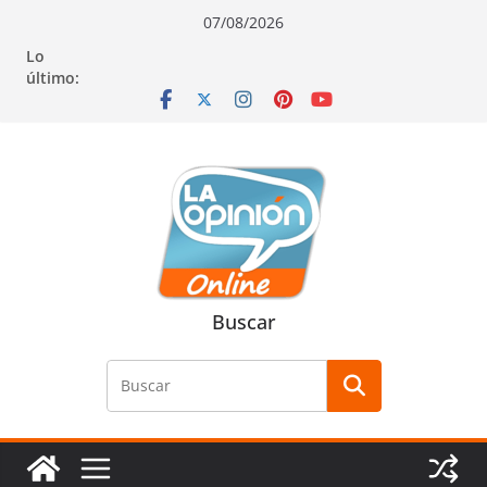
Saltar
Saltar
Saltar
07/08/2026
al
a
al
Lo
contenido
la
contenido
último:
navegación
Buscar
Buscar