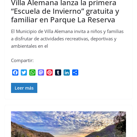
Villa Alemana lanza la primera
“Escuela de Invierno” gratuita y
familiar en Parque La Reserva
El Municipio de Villa Alemana invita a niños y familias
a disfrutar de actividades recreativas, deportivas y
ambientales en el
Compartir:
F
T
W
M
P
T
L
C
a
w
h
a
i
u
i
o
c
i
a
s
n
m
n
m
Leer más
e
t
t
t
t
b
k
p
b
t
s
o
e
l
e
a
o
e
A
d
r
r
d
r
o
r
p
o
e
I
t
k
p
n
s
n
i
t
r