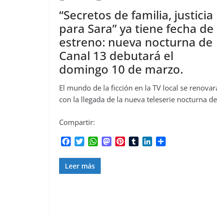
“Secretos de familia, justicia
para Sara” ya tiene fecha de
estreno: nueva nocturna de
Canal 13 debutará el
domingo 10 de marzo.
El mundo de la ficción en la TV local se renovar
con la llegada de la nueva teleserie nocturna de
Compartir:
F
T
W
M
P
T
L
C
a
w
h
a
i
u
i
o
c
i
a
s
n
m
n
m
Leer más
e
t
t
t
t
b
k
p
b
t
s
o
e
l
e
a
o
e
A
d
r
r
d
r
o
r
p
o
e
I
t
k
p
n
s
n
i