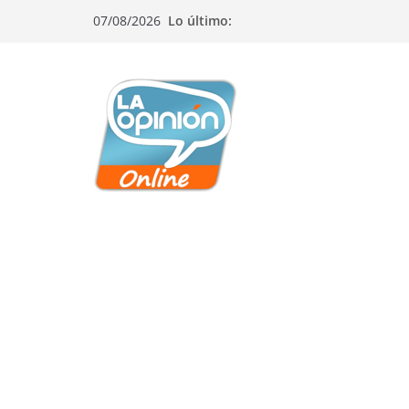
Saltar
Saltar
Saltar
07/08/2026
Lo último:
al
a
al
contenido
la
contenido
navegación