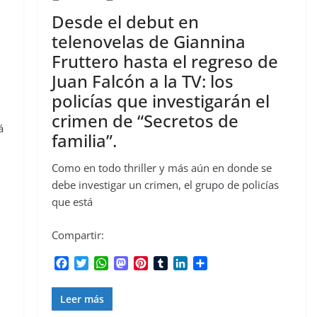
Desde el debut en
telenovelas de Giannina
Fruttero hasta el regreso de
Juan Falcón a la TV: los
policías que investigarán el
crimen de “Secretos de
á
familia”.
Como en todo thriller y más aún en donde se
debe investigar un crimen, el grupo de policías
que está
Compartir:
F
T
W
M
P
T
L
C
a
w
h
a
i
u
i
o
c
i
a
s
n
m
n
m
Leer más
e
t
t
t
t
b
k
p