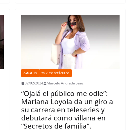
b
t
s
o
e
l
e
a
o
e
A
d
r
r
d
r
o
r
p
o
e
I
t
k
p
n
s
n
i
t
r
CANAL 13
TV Y ESPECTÁCULOS
02/02/2024
Marcelo Andrade Saez
“Ojalá el público me odie”:
Mariana Loyola da un giro a
su carrera en teleseries y
debutará como villana en
“Secretos de familia”.