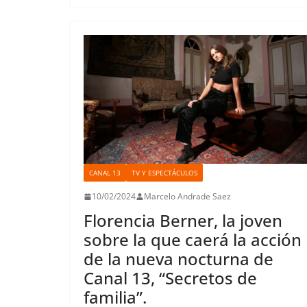
t
r
CANAL 13
TV Y ESPECTÁCULOS
10/02/2024
Marcelo Andrade Saez
Florencia Berner, la joven
sobre la que caerá la acción
de la nueva nocturna de
Canal 13, “Secretos de
familia”.