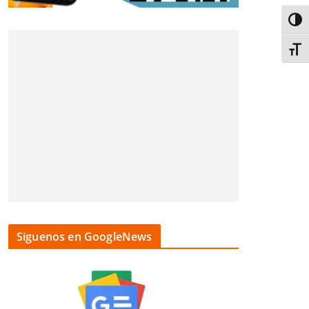
Alter
Alter
Siguenos en GoogleNews