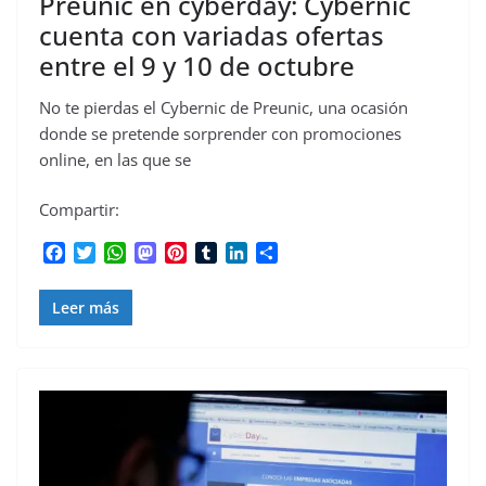
Preunic en cyberday: Cybernic
cuenta con variadas ofertas
entre el 9 y 10 de octubre
No te pierdas el Cybernic de Preunic, una ocasión
donde se pretende sorprender con promociones
online, en las que se
Compartir:
F
T
W
M
P
T
L
C
a
w
h
a
i
u
i
o
c
i
a
s
n
m
n
m
Leer más
e
t
t
t
t
b
k
p
b
t
s
o
e
l
e
a
o
e
A
d
r
r
d
r
o
r
p
o
e
I
t
k
p
n
s
n
i
t
r