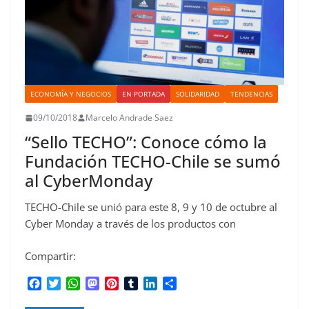
ECONOMÍA Y NEGOCIOS
EN PORTADA
SOLIDARIDAD
TENDENCIAS
09/10/2018
Marcelo Andrade Saez
“Sello TECHO”: Conoce cómo la
Fundación TECHO-Chile se sumó
al CyberMonday
TECHO-Chile se unió para este 8, 9 y 10 de octubre al
Cyber Monday a través de los productos con
Compartir:
F
T
W
M
P
T
L
C
a
w
h
a
i
u
i
o