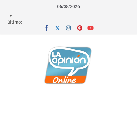
Saltar
Saltar
Saltar
06/08/2026
al
a
al
Lo
contenido
la
contenido
último:
navegación