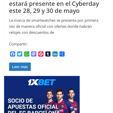
estará presente en el Cyberday
este 28, 29 y 30 de mayo
La marca de smartwatches se presenta por primera
vez de manera oficial con ofertas donde habrán
relojes con descuentos de
Compartir:
F
T
W
M
P
T
L
C
a
w
h
a
i
u
i
o
c
i
a
s
n
m
n
m
Leer más
e
t
t
t
t
b
k
p
b
t
s
o
e
l
e
a
o
e
A
d
r
r
d
r
o
r
p
o
e
I
t
k
p
n
s
n
i
t
r