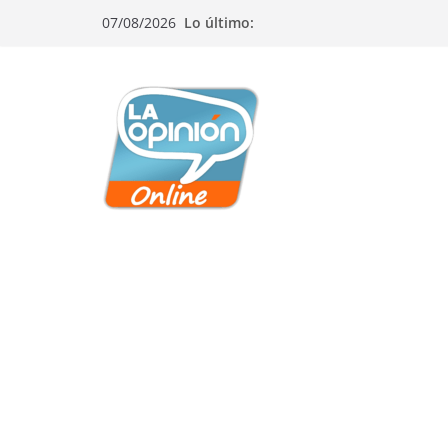
Saltar
Saltar
Saltar
07/08/2026
Lo último:
al
a
al
contenido
la
contenido
navegación