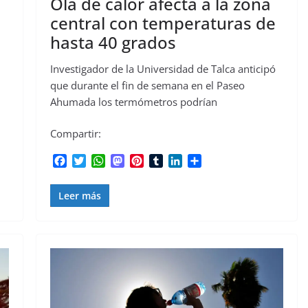
:
Ola de calor afecta a la zona
central con temperaturas de
hasta 40 grados
Investigador de la Universidad de Talca anticipó
que durante el fin de semana en el Paseo
Ahumada los termómetros podrían
Compartir:
F
T
W
M
P
T
L
C
a
w
h
a
i
u
i
o
c
i
a
s
n
m
n
m
Leer más
e
t
t
t
t
b
k
p
b
t
s
o
e
l
e
a
o
e
A
d
r
r
d
r
o
r
p
o
e
I
t
k
p
n
s
n
i
t
r