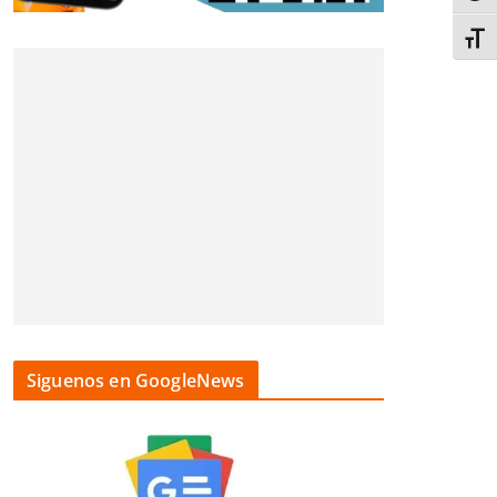
Alter
Siguenos en GoogleNews