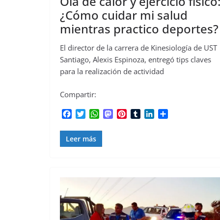
Ola de calor y ejercicio físico
¿Cómo cuidar mi salud
mientras practico deportes?
El director de la carrera de Kinesiología de UST
Santiago, Alexis Espinoza, entregó tips claves
para la realización de actividad
Compartir:
F
T
W
M
P
T
L
C
a
w
h
a
i
u
i
o
c
i
a
s
n
m
n
m
Leer más
e
t
t
t
t
b
k
p
b
t
s
o
e
l
e
a
o
e
A
d
r
r
d
r
o
r
p
o
e
I
t
k
p
n
s
n
i
t
r