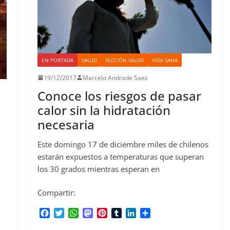
EN PORTADA
SALUD
SECCIÓN SALUD
VIDA SANA
19/12/2017
Marcelo Andrade Saez
Conoce los riesgos de pasar
calor sin la hidratación
necesaria
Este domingo 17 de diciembre miles de chilenos
estarán expuestos a temperaturas que superan
los 30 grados mientras esperan en
Compartir:
F
T
W
M
P
T
L
C
a
w
h
a
i
u
i
o