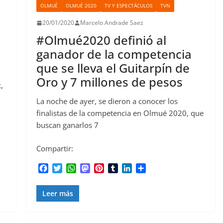
OLMUÉ
OLMUÉ 2020
TV Y ESPECTÁCULOS
TVN
20/01/2020
Marcelo Andrade Saez
#Olmué2020 definió al
ganador de la competencia
que se lleva el Guitarpín de
Oro y 7 millones de pesos
,
La noche de ayer, se dieron a conocer los
finalistas de la competencia en Olmué 2020, que
buscan ganarlos 7
Compartir:
F
T
W
M
P
T
L
C
a
w
h
a
i
u
i
o
c
i
a
s
n
m
n
m
Leer más
e
t
t
t
t
b
k
p
b
t
s
o
e
l
e
a
o
e
A
d
r
r
d
r