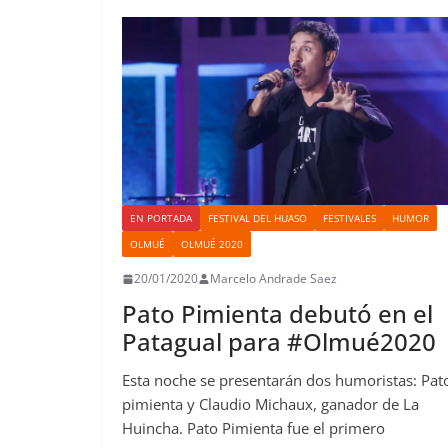
EN PORTADA
FESTIVAL DEL HUASO
FESTIVALES
HUMOR
OLMUÉ
OLMUÉ 2020
20/01/2020
Marcelo Andrade Saez
Pato Pimienta debutó en el
Patagual para #Olmué2020
Esta noche se presentarán dos humoristas: Pat
pimienta y Claudio Michaux, ganador de La
Huincha. Pato Pimienta fue el primero