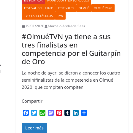
EN PORTADA
FARÁNDULA Y ESPECTÁCULOS
FESTIVAL DEL HUASO
FESTIVALES
OLMUÉ
OLMUÉ 2020
TV Y ESPECTÁCULOS
TVN
19/01/2020
Marcelo Andrade Saez
#OlmuéTVN ya tiene a sus
tres finalistas en
competencia por el Guitarpín
de Oro
s
l
La noche de ayer, se dieron a conocer los cuatro
seminifinalistas de la competencia en Olmué
2020, que compiten compiten
Compartir:
F
T
W
M
P
T
L
C
a
w
h
a
i
u
i
o
c
i
a
s
n
m
n
m
Leer más
e
t
t
t
t
b
k
p