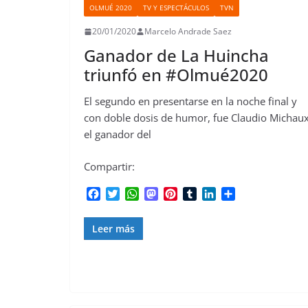
OLMUÉ 2020
TV Y ESPECTÁCULOS
TVN
20/01/2020
Marcelo Andrade Saez
Ganador de La Huincha
triunfó en #Olmué2020
El segundo en presentarse en la noche final y
con doble dosis de humor, fue Claudio Michaux
el ganador del
Compartir:
F
T
W
M
P
T
L
C
a
w
h
a
i
u
i
o
c
i
a
s
n
m
n
m
Leer más
e
t
t
t
t
b
k
p
b
t
s
o
e
l
e
a
o
e
A
d
r
r
d
r
o
r
p
o
e
I
t
k
p
n
s
n
i
t
r