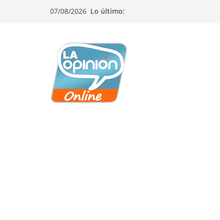
Saltar
Saltar
Saltar
07/08/2026
Lo último:
al
a
al
contenido
la
contenido
navegación