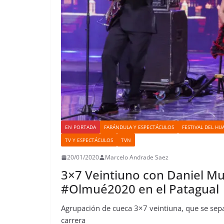
EN PORTADA
FARÁNDULA Y ESPECTÁCULOS
FESTIVAL DEL HU
TV Y ESPECTÁCULOS
TVN
20/01/2020
Marcelo Andrade Saez
3×7 Veintiuno con Daniel Mu
#Olmué2020 en el Patagual
Agrupación de cueca 3×7 veintiuna, que se sep
carrera