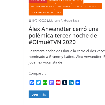
EN PORTADA
FARÁNDULA Y ESPECTÁCULOS
FESTIVAL DEL HUASO
FESTIVALES
OLMUÉ
OLMUÉ 2020
TV Y ESPECTÁCULOS
TVN
19/01/2020
Marcelo Andrade Saez
Álex Anwandter cerró una
polémica tercer noche de
#OlmuéTVN 2020
La tercera noche de Olmué la cerró el dos vece
nominado a Grammy Latino, Álex Anwandter. E
joven ex vocalista de
Compartir:
F
T
W
M
P
T
L
C
a
w
h
a
i
u
i
o
c
i
a
s
n
m
n
m
Leer más
e
t
t
t
t
b
k
p
b
t
s
o
e
l
e
a