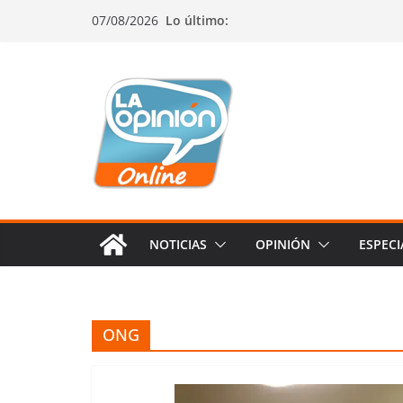
Saltar
Saltar
Saltar
07/08/2026
Lo último:
al
a
al
contenido
la
contenido
navegación
NOTICIAS
OPINIÓN
ESPECI
ONG