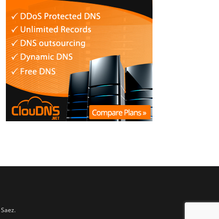
 Saez.