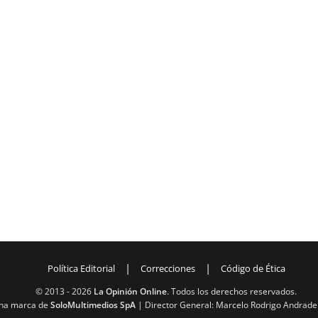
|
|
Política Editorial
Correcciones
Código de Ética
© 2013 -
2026
La Opinión Online
. Todos los derechos reservados.
na marca de
SoloMultimedios SpA
| Director General: Marcelo Rodrigo Andrade