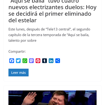
“Aquí se baila” tuvo cuatro
nuevos electrizantes duelos: Hoy
se decidirá el primer eliminado
del estelar
Este lunes, después de “Tele13 central”, el segundo
capítulo de la tercera temporada de “Aquí se baila,
talento por sobre
Compartir:
F
T
W
M
P
T
L
C
a
w
h
a
i
u
i
o
c
i
a
s
n
m
n
m
Leer más
e
t
t
t
t
b
k
p
b
t
s
o
e
l
e
a
o
e
A
d
r
r
d
r
o
r
p
o
e
I
t
k
p
n
s
n
i
t
r