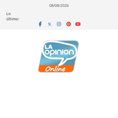
Saltar
Saltar
Saltar
08/08/2026
al
a
al
Lo
contenido
la
contenido
último:
navegación