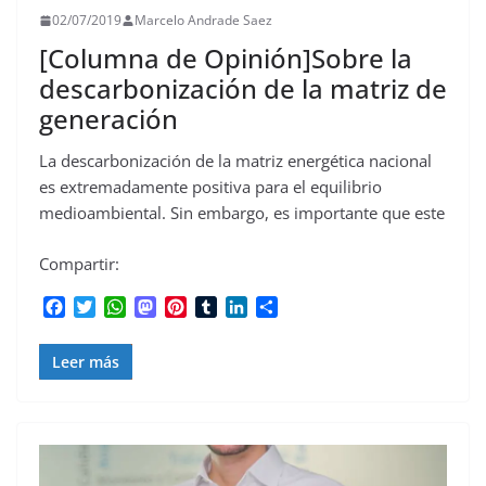
02/07/2019
Marcelo Andrade Saez
[Columna de Opinión]Sobre la
descarbonización de la matriz de
generación
La descarbonización de la matriz energética nacional
es extremadamente positiva para el equilibrio
medioambiental. Sin embargo, es importante que este
Compartir:
F
T
W
M
P
T
L
C
a
w
h
a
i
u
i
o
c
i
a
s
n
m
n
m
Leer más
e
t
t
t
t
b
k
p
b
t
s
o
e
l
e
a
o
e
A
d
r
r
d
r
o
r
p
o
e
I
t
k
p
n
s
n
i
t
r