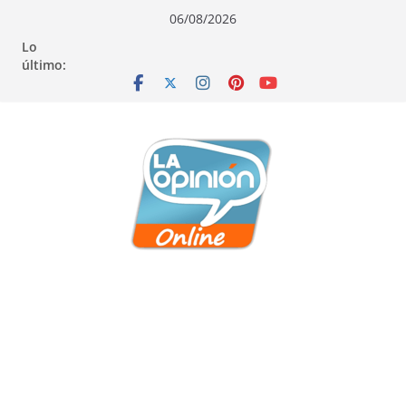
Saltar
Saltar
Saltar
06/08/2026
al
a
al
Lo
contenido
la
contenido
último:
navegación