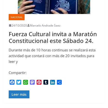
NACIONAL
24/10/2020
Marcelo Andrade Saez
Fuerza Cultural invita a Maratón
Constitucional este Sábado 24.
Durante más de 10 horas continuas se realizará esta
actividad que contará con más de 20 invitados para
leer y
Compartir:
F
T
W
M
P
T
L
C
a
w
h
a
i
u
i
o
c
i
a
s
n
m
n
m
Leer más
e
t
t
t
t
b
k
p
b
t
s
o
e
l
e
a
o
e
A
d
r
r
d
r