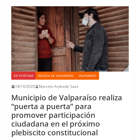
o
r
p
o
e
I
t
k
p
n
s
n
i
t
r
EN PORTADA
REGIÓN DE VALPARAÍSO
VALPARAÍSO
18/10/2020
Marcelo Andrade Saez
Municipio de Valparaíso realiza
“puerta a puerta” para
promover participación
ciudadana en el próximo
plebiscito constitucional