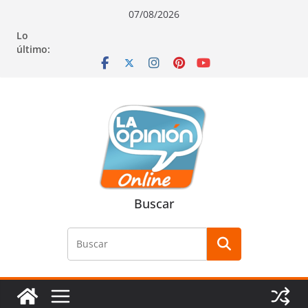
Saltar
Saltar
Saltar
07/08/2026
al
a
al
Lo
contenido
la
contenido
último:
navegación
Buscar
Buscar