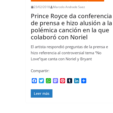
23/02/2018
Marcelo Andrade Saez
Prince Royce da conferencia
de prensa e hizo alusión a la
polémica canción en la que
colaboró con Noriel
El artista respondió preguntas de la prensa e
hizo referencia al controversial tema “No
Love”que canta con Noriel y Bryant
Compartir:
F
T
W
M
P
T
L
C
a
w
h
a
i
u
i
o
c
i
a
s
n
m
n
m
Leer más
e
t
t
t
t
b
k
p
b
t
s
o
e
l
e
a
o
e
A
d
r
r
d
r
o
r
p
o
e
I
t