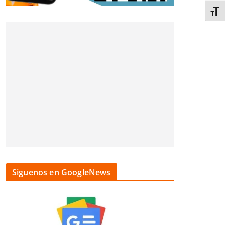
Alter
Siguenos en GoogleNews