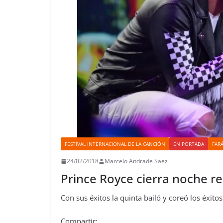
FESTIVAL INTERNACIONAL DE LA CANCIÓN
EN PORTADA
FAR
24/02/2018
Marcelo Andrade Saez
Prince Royce cierra noche r
Con sus éxitos la quinta bailó y coreó los éxito
Compartir: