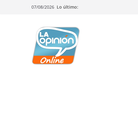
Saltar
Saltar
Saltar
07/08/2026
Lo último:
al
a
al
contenido
la
contenido
navegación