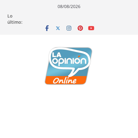
Saltar
Saltar
Saltar
08/08/2026
al
a
al
Lo
contenido
la
contenido
último:
navegación