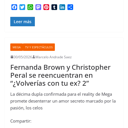
F
T
W
M
P
T
L
C
a
w
h
a
i
u
i
o
c
i
a
s
n
m
n
m
Leer más
e
t
t
t
t
b
k
p
b
t
s
o
e
l
e
a
o
e
A
d
r
r
d
r
o
r
p
o
e
I
t
k
p
n
s
n
i
MEGA
TV Y ESPECTÁCULOS
t
r
30/05/2026
Marcelo Andrade Saez
Fernanda Brown y Christopher
Peral se reencuentran en
“¿Volverías con tu ex? 2”
La décima dupla confirmada para el reality de Mega
promete desenterrar un amor secreto marcado por la
pasión, los celos
Compartir: