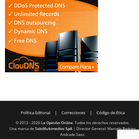
|
|
Política Editorial
Correcciones
Código de Ética
© 2013 -
2026
La Opinión Online
. Todos los derechos reservados.
Una marca de
SoloMultimedios SpA
| Director General: Marcelo Rodrigo
Andrade Saez.