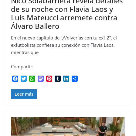
Nico Solabarrieta revela detalles
de su noche con Flavia Laos y
Luis Mateucci arremete contra
Álvaro Ballero
En el nuevo capítulo de “¿Volverías con tu ex? 2”, el
exfutbolista confiesa su conexión con Flavia Laos,
mientras que
Compartir:
F
T
W
M
P
T
L
C
a
w
h
a
i
u
i
o
c
i
a
s
n
m
n
m
Leer más
e
t
t
t
t
b
k
p
b
t
s
o
e
l
e
a
o
e
A
d
r
r
d
r
o
r
p
o
e
I
t
k
p
n
s
n
i
t
r