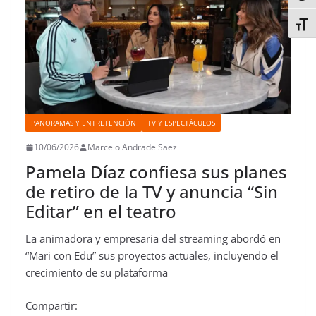
Alter
PANORAMAS Y ENTRETENCIÓN
TV Y ESPECTÁCULOS
10/06/2026
Marcelo Andrade Saez
Pamela Díaz confiesa sus planes
de retiro de la TV y anuncia “Sin
Editar” en el teatro
La animadora y empresaria del streaming abordó en
“Mari con Edu” sus proyectos actuales, incluyendo el
crecimiento de su plataforma
Compartir: