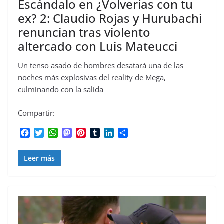
Escándalo en ¿Volverías con tu
ex? 2: Claudio Rojas y Hurubachi
renuncian tras violento
altercado con Luis Mateucci
Un tenso asado de hombres desatará una de las
noches más explosivas del reality de Mega,
culminando con la salida
Compartir:
F
T
W
M
P
T
L
C
a
w
h
a
i
u
i
o
c
i
a
s
n
m
n
m
Leer más
e
t
t
t
t
b
k
p
b
t
s
o
e
l
e
a
o
e
A
d
r
r
d
r
o
r
p
o
e
I
t
k
p
n
s
n
i
t
r