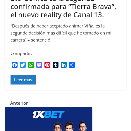
confirmada para “Tierra Brava”,
el nuevo reality de Canal 13.
“Después de haber aceptado animar Viña, es la
segunda decisión más difícil que he tomado en mi
carrera” – sentenció
Compartir:
F
T
W
M
P
T
L
C
a
w
h
a
i
u
i
o
c
i
a
s
n
m
n
m
Leer más
e
t
t
t
t
b
k
p
b
t
s
o
e
l
e
a
o
e
A
d
r
r
d
r
o
r
p
o
e
I
t
← Anterior
k
p
n
s
n
i
t
r