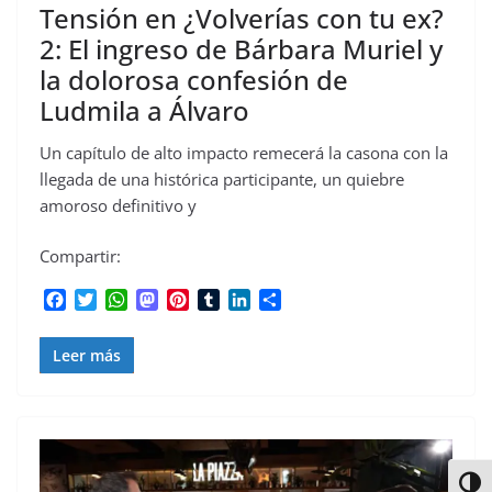
Tensión en ¿Volverías con tu ex?
2: El ingreso de Bárbara Muriel y
la dolorosa confesión de
Ludmila a Álvaro
Un capítulo de alto impacto remecerá la casona con la
llegada de una histórica participante, un quiebre
amoroso definitivo y
Compartir:
F
T
W
M
P
T
L
C
a
w
h
a
i
u
i
o
c
i
a
s
n
m
n
m
Leer más
e
t
t
t
t
b
k
p
b
t
s
o
e
l
e
a
o
e
A
d
r
r
d
r
o
r
p
o
e
I
t
k
p
n
s
n
i
t
r
Alter