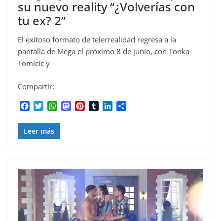
su nuevo reality “¿Volverías con
tu ex? 2”
El exitoso formato de telerrealidad regresa a la
pantalla de Mega el próximo 8 de junio, con Tonka
Tomicic y
Compartir:
F
T
W
M
P
T
L
C
a
w
h
a
i
u
i
o
c
i
a
s
n
m
n
m
Leer más
e
t
t
t
t
b
k
p
b
t
s
o
e
l
e
a
o
e
A
d
r
r
d
r
o
r
p
o
e
I
t
k
p
n
s
n
i
t
r