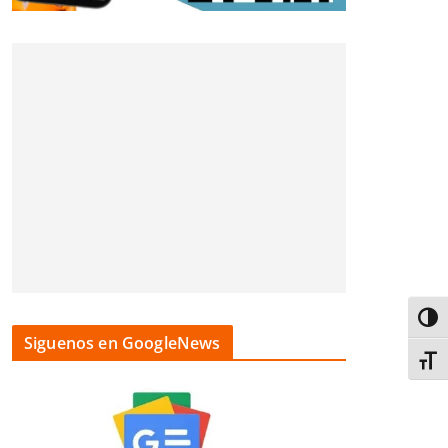
Alter
Siguenos en GoogleNews
Alter