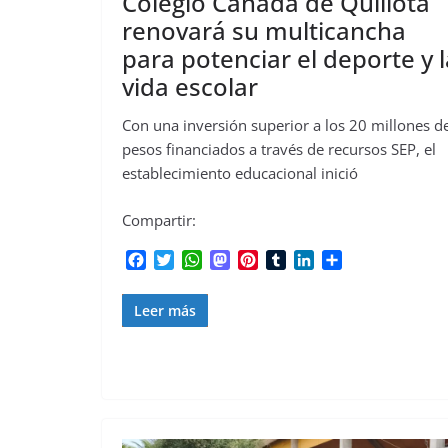
Colegio Canadá de Quillota
renovará su multicancha
para potenciar el deporte y l
vida escolar
Con una inversión superior a los 20 millones d
pesos financiados a través de recursos SEP, el
establecimiento educacional inició
Compartir:
F
T
W
M
P
T
L
C
a
w
h
a
i
u
i
o
c
i
a
s
n
m
n
m
Leer más
e
t
t
t
t
b
k
p
b
t
s
o
e
l
e
a
o
e
A
d
r
r
d
r
o
r
p
o
e
I
t
k
p
n
s
n
i
t
r