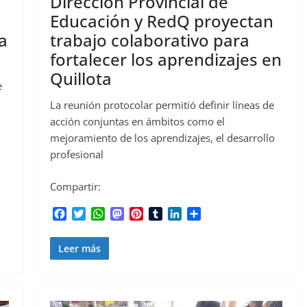
Dirección Provincial de
Educación y RedQ proyectan
a
trabajo colaborativo para
fortalecer los aprendizajes en
Quillota
e
La reunión protocolar permitió definir líneas de
acción conjuntas en ámbitos como el
mejoramiento de los aprendizajes, el desarrollo
profesional
Compartir:
F
T
W
M
P
T
L
C
a
w
h
a
i
u
i
o
c
i
a
s
n
m
n
m
Leer más
e
t
t
t
t
b
k
p
b
t
s
o
e
l
e
a
o
e
A
d
r
r
d
r
o
r
p
o
e
I
t