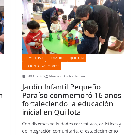
k
p
n
s
n
i
t
r
COMUNIDAD
EDUCACIÓN
QUILLOTA
REGIÓN DE VALPARAÍSO
18/06/2026
Marcelo Andrade Saez
Jardín Infantil Pequeño
n
Paraíso conmemoró 16 años
fortaleciendo la educación
inicial en Quillota
Con diversas actividades recreativas, artísticas y
de integración comunitaria, el establecimiento