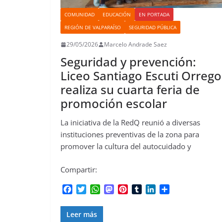
COMUNIDAD
EDUCACIÓN
EN PORTADA
REGIÓN DE VALPARAÍSO
SEGURIDAD PÚBLICA
29/05/2026
Marcelo Andrade Saez
Seguridad y prevención:
Liceo Santiago Escuti Orrego
realiza su cuarta feria de
promoción escolar
La iniciativa de la RedQ reunió a diversas
instituciones preventivas de la zona para
promover la cultura del autocuidado y
Compartir:
F
T
W
M
P
T
L
C
a
w
h
a
i
u
i
o
c
i
a
s
n
m
n
m
Leer más
e
t
t
t
t
b
k
p