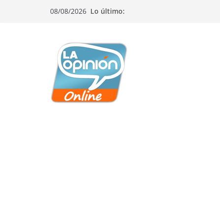
Saltar
Saltar
Saltar
08/08/2026
Lo último:
al
a
al
contenido
la
contenido
navegación