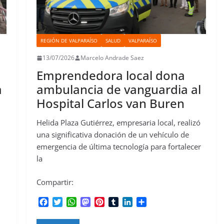
REGIÓN DE VALPARAÍSO
SALUD
VALPARAÍSO
13/07/2026
Marcelo Andrade Saez
Emprendedora local dona
a
ambulancia de vanguardia al
Hospital Carlos van Buren
Helida Plaza Gutiérrez, empresaria local, realizó
una significativa donación de un vehículo de
emergencia de última tecnología para fortalecer
la
Compartir:
F
T
W
M
P
T
L
C
a
w
h
a
i
u
i
o
c
i
a
s
n
m
n
m