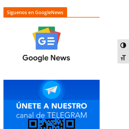
Siguenos en GoogleNews
Alter
Alter