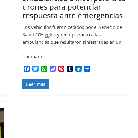
drones para potenciar
respuesta ante emergencias.
Los vehículos fueron cedidos por el Servicio de
Salud O’Higgins y reemplazarán a las
ambulancias que resultaron siniestradas en un
Compartir:
F
T
W
M
P
T
L
C
a
w
h
a
i
u
i
o
c
i
a
s
n
m
n
m
Leer más
e
t
t
t
t
b
k
p
b
t
s
o
e
l
e
a
o
e
A
d
r
r
d
r
o
r
p
o
e
I
t
k
p
n
s
n
i
t
r