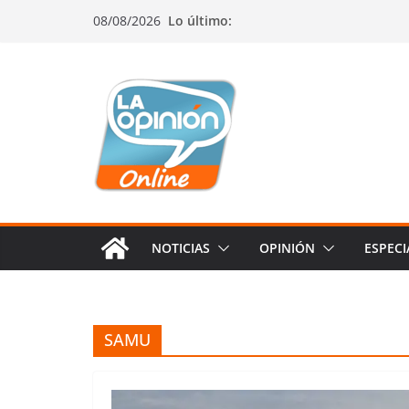
Saltar
Saltar
Saltar
08/08/2026
Lo último:
al
a
al
contenido
la
contenido
navegación
NOTICIAS
OPINIÓN
ESPECI
SAMU