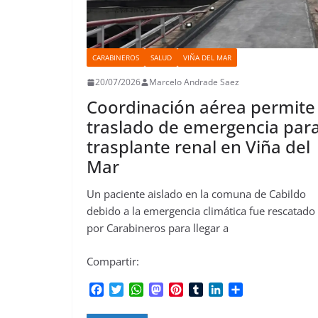
CARABINEROS
SALUD
VIÑA DEL MAR
20/07/2026
Marcelo Andrade Saez
Coordinación aérea permite
traslado de emergencia par
trasplante renal en Viña del
Mar
Un paciente aislado en la comuna de Cabildo
debido a la emergencia climática fue rescatado
por Carabineros para llegar a
Compartir:
F
T
W
M
P
T
L
C
a
w
h
a
i
u
i
o
c
i
a
s
n
m
n
m