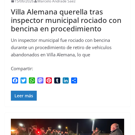
15/06/2026
Marcelo Andrade Saez
Villa Alemana querella tras
inspector municipal rociado con
bencina en procedimiento
Un inspector municipal fue rociado con bencina
durante un procedimiento de retiro de vehículos
abandonados en Villa Alemana, lo que
Compartir:
F
T
W
M
P
T
L
C
a
w
h
a
i
u
i
o
c
i
a
s
n
m
n
m
Leer más
e
t
t
t
t
b
k
p
b
t
s
o
e
l
e
a
o
e
A
d
r
r
d
r
o
r
p
o
e
I
t
k
p
n
s
n
i
t
r