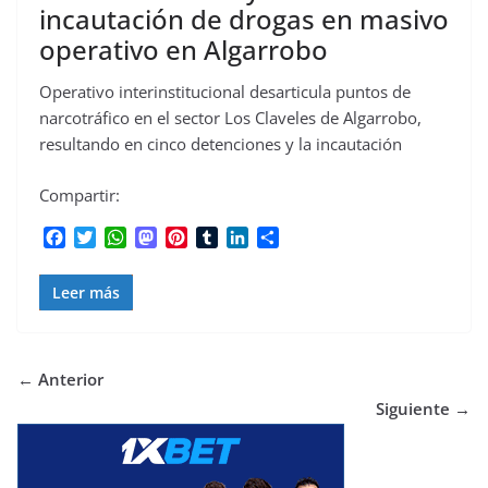
incautación de drogas en masivo
operativo en Algarrobo
Operativo interinstitucional desarticula puntos de
narcotráfico en el sector Los Claveles de Algarrobo,
resultando en cinco detenciones y la incautación
Compartir:
F
T
W
M
P
T
L
C
a
w
h
a
i
u
i
o
c
i
a
s
n
m
n
m
Leer más
e
t
t
t
t
b
k
p
b
t
s
o
e
l
e
a
o
e
A
d
r
r
d
r
o
r
p
o
e
I
t
← Anterior
k
p
n
s
n
i
Siguiente →
t
r