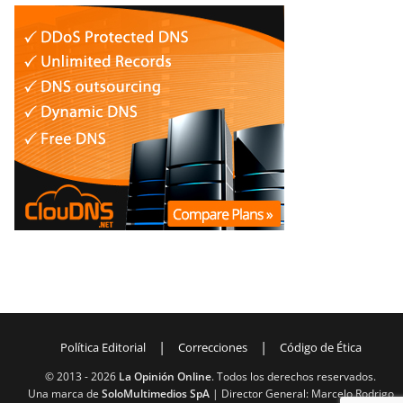
|
|
Política Editorial
Correcciones
Código de Ética
© 2013 -
2026
La Opinión Online
. Todos los derechos reservados.
Una marca de
SoloMultimedios SpA
| Director General: Marcelo Rodrigo