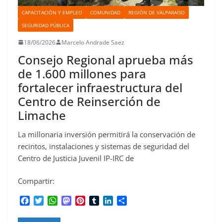
CAPACITACIÓN Y EMPLEO
COMUNIDAD
REGIÓN DE VALPARAÍSO
SEGURIDAD PÚBLICA
18/06/2026
Marcelo Andrade Saez
Consejo Regional aprueba más
de 1.600 millones para
fortalecer infraestructura del
Centro de Reinserción de
Limache
La millonaria inversión permitirá la conservación de
recintos, instalaciones y sistemas de seguridad del
Centro de Justicia Juvenil IP-IRC de
Compartir:
F
T
W
M
P
T
L
C
a
w
h
a
i
u
i
o
c
i
a
s
n
m
n
m