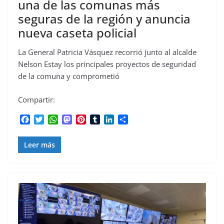
una de las comunas más
seguras de la región y anuncia
nueva caseta policial
La General Patricia Vásquez recorrió junto al alcalde
Nelson Estay los principales proyectos de seguridad
de la comuna y comprometió
Compartir:
F
T
W
M
P
T
L
C
a
w
h
a
i
u
i
o
c
i
a
s
n
m
n
m
Leer más
e
t
t
t
t
b
k
p
b
t
s
o
e
l
e
a
o
e
A
d
r
r
d
r
o
r
p
o
e
I
t
k
p
n
s
n
i
t
r