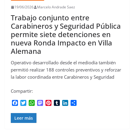
19/06/2026
Marcelo Andrade Saez
Trabajo conjunto entre
Carabineros y Seguridad Pública
permite siete detenciones en
nueva Ronda Impacto en Villa
Alemana
Operativo desarrollado desde el mediodía también
permitió realizar 188 controles preventivos y reforzar
la labor coordinada entre Carabineros y Seguridad
Compartir:
F
T
W
M
P
T
L
C
a
w
h
a
i
u
i
o
c
i
a
s
n
m
n
m
Leer más
e
t
t
t
t
b
k
p
b
t
s
o
e
l
e
a
o
e
A
d
r
r
d
r