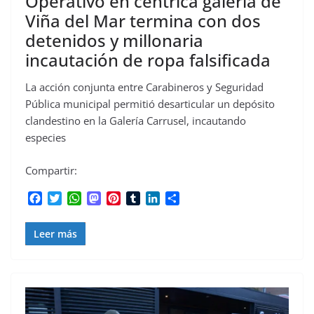
Operativo en céntrica galería de
Viña del Mar termina con dos
detenidos y millonaria
incautación de ropa falsificada
La acción conjunta entre Carabineros y Seguridad
Pública municipal permitió desarticular un depósito
clandestino en la Galería Carrusel, incautando
especies
Compartir:
F
T
W
M
P
T
L
C
a
w
h
a
i
u
i
o
c
i
a
s
n
m
n
m
Leer más
e
t
t
t
t
b
k
p
b
t
s
o
e
l
e
a
o
e
A
d
r
r
d
r
o
r
p
o
e
I
t
k
p
n
s
n
i
t
r