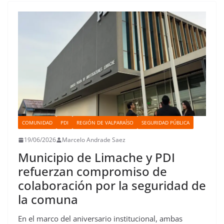
o
r
p
o
e
I
t
k
p
n
s
n
i
t
r
COMUNIDAD
PDI
REGIÓN DE VALPARAÍSO
SEGURIDAD PÚBLICA
19/06/2026
Marcelo Andrade Saez
Municipio de Limache y PDI
refuerzan compromiso de
colaboración por la seguridad de
la comuna
En el marco del aniversario institucional, ambas