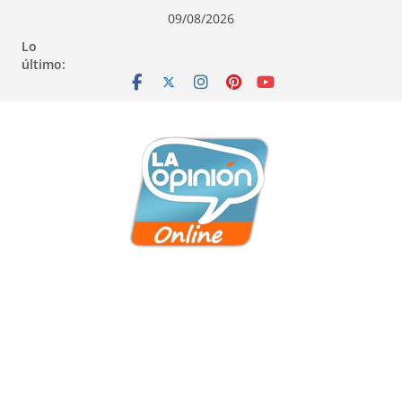
Saltar
Saltar
Saltar
09/08/2026
al
a
al
Lo
contenido
la
contenido
último:
navegación