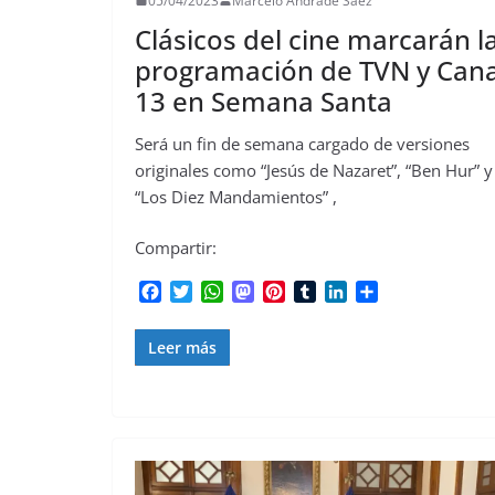
05/04/2023
Marcelo Andrade Saez
Clásicos del cine marcarán l
programación de TVN y Cana
13 en Semana Santa
Será un fin de semana cargado de versiones
originales como “Jesús de Nazaret”, “Ben Hur” y
“Los Diez Mandamientos” ,
Compartir:
F
T
W
M
P
T
L
C
a
w
h
a
i
u
i
o
c
i
a
s
n
m
n
m
Leer más
e
t
t
t
t
b
k
p
b
t
s
o
e
l
e
a
o
e
A
d
r
r
d
r
o
r
p
o
e
I
t
k
p
n
s
n
i
t
r