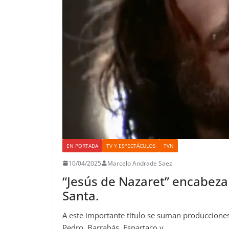
EN PORTADA
TV Y ESPECTÁCULOS
TVN
10/04/2025
Marcelo Andrade Saez
“Jesús de Nazaret” encabeza
Santa.
A este importante título se suman produccion
Pedro, Barrabás, Espartaco y