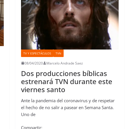
t
r
TV Y ESPECTÁCULOS
TVN
08/04/2020
Marcelo Andrade Saez
Dos producciones bíblicas
estrenará TVN durante este
viernes santo
Ante la pandemia del coronavirus y de respetar
el hecho de no salir a pasear en Semana Santa.
Uno de
Compartir: