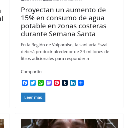
Proyectan un aumento de
a
15% en consumo de agua
l
potable en zonas costeras
durante Semana Santa
En la Región de Valparaíso, la sanitaria Esval
deberá producir alrededor de 24 millones de
litros adicionales para responder a
Compartir:
F
T
W
M
P
T
L
C
a
w
h
a
i
u
i
o
c
i
a
s
n
m
n
m
Leer más
e
t
t
t
t
b
k
p
b
t
s
o
e
l
e
a
o
e
A
d
r
r
d
r
o
r
p
o
e
I
t
k
p
n
s
n
i