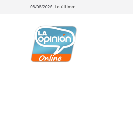
Saltar
Saltar
Saltar
08/08/2026
Lo último:
al
a
al
contenido
la
contenido
navegación