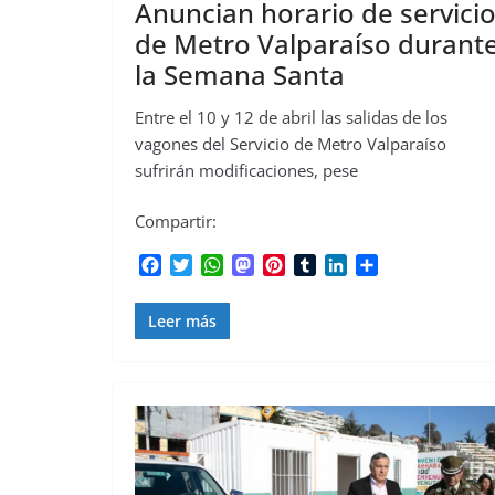
Anuncian horario de servici
de Metro Valparaíso durant
la Semana Santa
Entre el 10 y 12 de abril las salidas de los
vagones del Servicio de Metro Valparaíso
sufrirán modificaciones, pese
Compartir:
F
T
W
M
P
T
L
C
a
w
h
a
i
u
i
o
c
i
a
s
n
m
n
m
Leer más
e
t
t
t
t
b
k
p
b
t
s
o
e
l
e
a
o
e
A
d
r
r
d
r
o
r
p
o
e
I
t
k
p
n
s
n
i
t
r