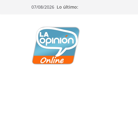
Saltar
Saltar
Saltar
07/08/2026
Lo último:
al
a
al
contenido
la
contenido
navegación