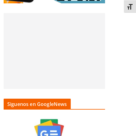
Alter
Siguenos en GoogleNews