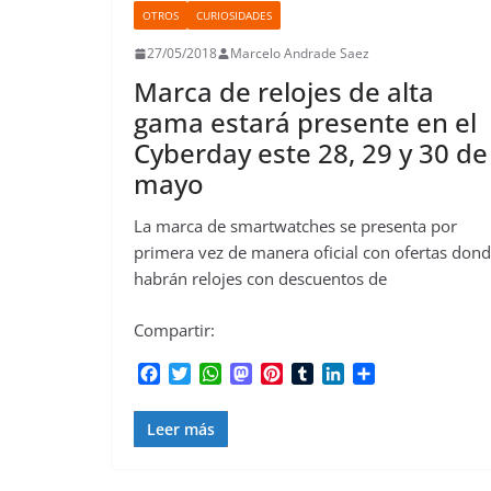
OTROS
CURIOSIDADES
27/05/2018
Marcelo Andrade Saez
Marca de relojes de alta
gama estará presente en el
Cyberday este 28, 29 y 30 de
mayo
La marca de smartwatches se presenta por
primera vez de manera oficial con ofertas don
habrán relojes con descuentos de
Compartir:
F
T
W
M
P
T
L
C
a
w
h
a
i
u
i
o
c
i
a
s
n
m
n
m
Leer más
e
t
t
t
t
b
k
p
b
t
s
o
e
l
e
a
o
e
A
d
r
r
d
r