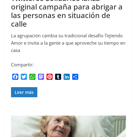
original campaña para abrigar a
las personas en situación de
calle
La agrupación cambia su tradicional desafío Tejiendo
Amor e invita a la gente a que aproveche su tiempo en
casa
Compartir:
F
T
W
M
P
T
L
C
a
w
h
a
i
u
i
o
c
i
a
s
n
m
n
m
Leer más
e
t
t
t
t
b
k
p
b
t
s
o
e
l
e
a
o
e
A
d
r
r
d
r
o
r
p
o
e
I
t
k
p
n
s
n
i
t
r