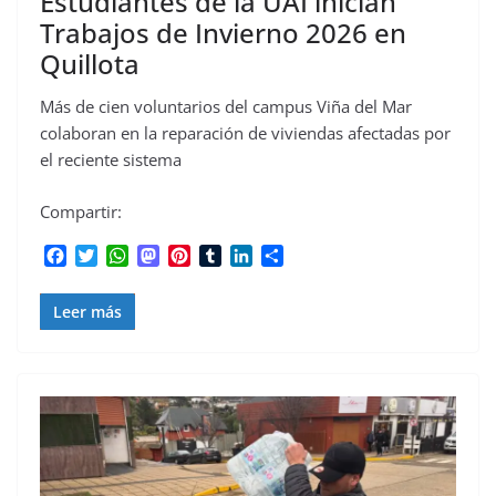
Estudiantes de la UAI inician
Trabajos de Invierno 2026 en
Quillota
Más de cien voluntarios del campus Viña del Mar
colaboran en la reparación de viviendas afectadas por
el reciente sistema
Compartir:
F
T
W
M
P
T
L
C
a
w
h
a
i
u
i
o
c
i
a
s
n
m
n
m
Leer más
e
t
t
t
t
b
k
p
b
t
s
o
e
l
e
a
o
e
A
d
r
r
d
r
o
r
p
o
e
I
t
k
p
n
s
n
i
t
r