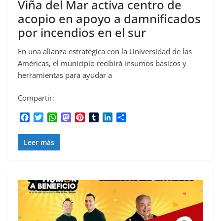
Viña del Mar activa centro de
acopio en apoyo a damnificados
por incendios en el sur
En una alianza estratégica con la Universidad de las
Américas, el municipio recibirá insumos básicos y
herramientas para ayudar a
Compartir:
F
T
W
M
P
T
L
C
a
w
h
a
i
u
i
o
c
i
a
s
n
m
n
m
Leer más
e
t
t
t
t
b
k
p
b
t
s
o
e
l
e
a
o
e
A
d
r
r
d
r
o
r
p
o
e
I
t
k
p
n
s
n
i
t
r