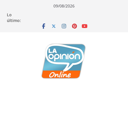
Saltar
Saltar
Saltar
09/08/2026
al
a
al
Lo
contenido
la
contenido
último:
navegación