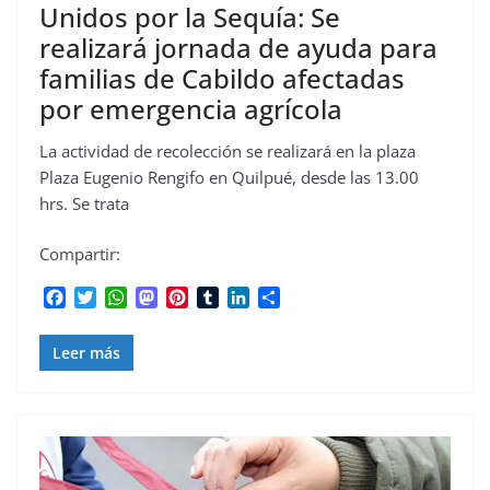
Unidos por la Sequía: Se
realizará jornada de ayuda para
familias de Cabildo afectadas
por emergencia agrícola
La actividad de recolección se realizará en la plaza
Plaza Eugenio Rengifo en Quilpué, desde las 13.00
hrs. Se trata
Compartir:
F
T
W
M
P
T
L
C
a
w
h
a
i
u
i
o
c
i
a
s
n
m
n
m
Leer más
e
t
t
t
t
b
k
p
b
t
s
o
e
l
e
a
o
e
A
d
r
r
d
r
o
r
p
o
e
I
t
k
p
n
s
n
i
t
r