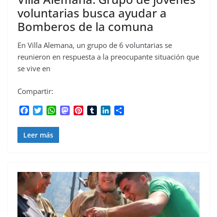
voluntarias busca ayudar a
Bomberos de la comuna
En Villa Alemana, un grupo de 6 voluntarias se
reunieron en respuesta a la preocupante situación que
se vive en
Compartir:
F
T
W
M
P
T
L
C
a
w
h
a
i
u
i
o
c
i
a
s
n
m
n
m
Leer más
e
t
t
t
t
b
k
p
b
t
s
o
e
l
e
a
o
e
A
d
r
r
d
r
o
r
p
o
e
I
t
k
p
n
s
n
i
t
r