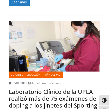
Leer más
DEPORTES
EDUCACIÓN
VIÑA DEL MAR
07/01/2019
Marcelo Andrade Saez
Laboratorio Clínico de la UPLA
realizó más de 75 exámenes de
Alter
doping a los jinetes del Sporting