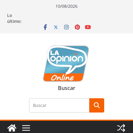
Saltar
Saltar
Saltar
10/08/2026
al
a
al
Lo
contenido
la
contenido
último:
navegación
Buscar
Buscar