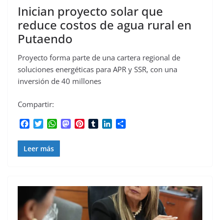
Inician proyecto solar que
reduce costos de agua rural en
Putaendo
Proyecto forma parte de una cartera regional de
soluciones energéticas para APR y SSR, con una
inversión de 40 millones
Compartir:
F
T
W
M
P
T
L
C
a
w
h
a
i
u
i
o
c
i
a
s
n
m
n
m
Leer más
e
t
t
t
t
b
k
p
b
t
s
o
e
l
e
a
o
e
A
d
r
r
d
r
o
r
p
o
e
I
t
k
p
n
s
n
i
t
r