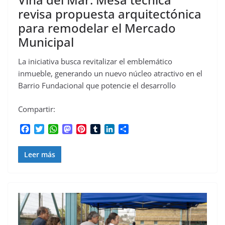
revisa propuesta arquitectónica
para remodelar el Mercado
Municipal
La iniciativa busca revitalizar el emblemático
inmueble, generando un nuevo núcleo atractivo en el
Barrio Fundacional que potencie el desarrollo
Compartir:
F
T
W
M
P
T
L
C
a
w
h
a
i
u
i
o
c
i
a
s
n
m
n
m
Leer más
e
t
t
t
t
b
k
p
b
t
s
o
e
l
e
a
o
e
A
d
r
r
d
r
o
r
p
o
e
I
t
k
p
n
s
n
i
t
r