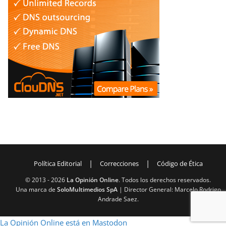
|
|
Política Editorial
Correcciones
Código de Ética
© 2013 -
2026
La Opinión Online
. Todos los derechos reservados.
Una marca de
SoloMultimedios SpA
| Director General: Marcelo Rodrigo
Andrade Saez.
La Opinión Online está en Mastodon