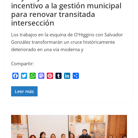
incentivo a la gestión municipal
para renovar transitada
intersección
Los trabajos en la esquina de O’Higgins con Salvador
González transformarán un cruce históricamente
deteriorado en una vía moderna y
Compartir:
F
T
W
M
P
T
L
C
a
w
h
a
i
u
i
o
c
i
a
s
n
m
n
m
Leer más
e
t
t
t
t
b
k
p
b
t
s
o
e
l
e
a
o
e
A
d
r
r
d
r
o
r
p
o
e
I
t
k
p
n
s
n
i
t
r