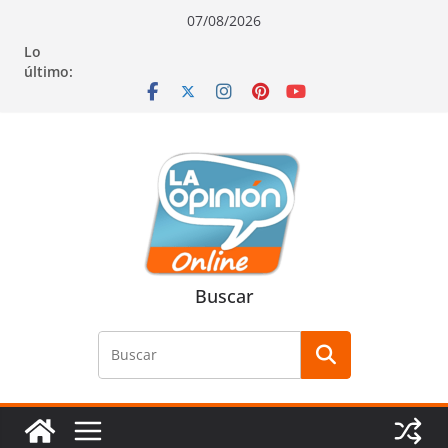
Saltar
Saltar
Saltar
07/08/2026
al
a
al
Lo
contenido
la
contenido
último:
navegación
Buscar
Buscar