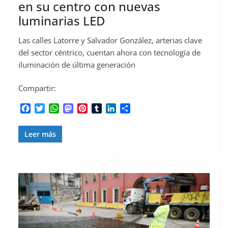
en su centro con nuevas
luminarias LED
Las calles Latorre y Salvador González, arterias clave
del sector céntrico, cuentan ahora con tecnología de
iluminación de última generación
Compartir:
F
T
W
M
P
T
L
C
a
w
h
a
i
u
i
o
c
i
a
s
n
m
n
m
Leer más
e
t
t
t
t
b
k
p
b
t
s
o
e
l
e
a
o
e
A
d
r
r
d
r
o
r
p
o
e
I
t
k
p
n
s
n
i
t
r