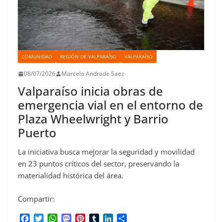
COMUNIDAD
REGIÓN DE VALPARAÍSO
VALPARAÍSO
08/07/2026
Marcelo Andrade Saez
Valparaíso inicia obras de
emergencia vial en el entorno de
Plaza Wheelwright y Barrio
Puerto
La iniciativa busca mejorar la seguridad y movilidad
en 23 puntos críticos del sector, preservando la
materialidad histórica del área.
Compartir:
F
T
W
M
P
T
L
C