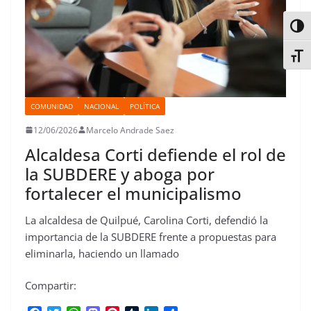
Alter
Alter
COMUNIDAD
NACIONAL
POLÍTICA
12/06/2026
Marcelo Andrade Saez
Alcaldesa Corti defiende el rol de
la SUBDERE y aboga por
fortalecer el municipalismo
La alcaldesa de Quilpué, Carolina Corti, defendió la
importancia de la SUBDERE frente a propuestas para
eliminarla, haciendo un llamado
Compartir: