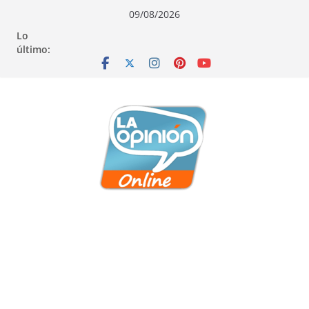
Saltar
Saltar
Saltar
09/08/2026
al
a
al
Lo
contenido
la
contenido
último:
navegación