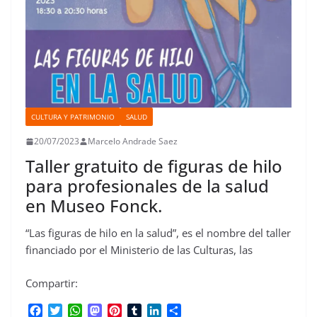
CULTURA Y PATRIMONIO
SALUD
20/07/2023
Marcelo Andrade Saez
Taller gratuito de figuras de hilo
para profesionales de la salud
en Museo Fonck.
“Las figuras de hilo en la salud”, es el nombre del taller
financiado por el Ministerio de las Culturas, las
Compartir:
F
T
W
M
P
T
L
C