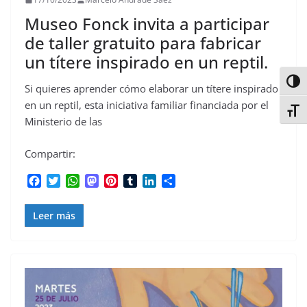
Museo Fonck invita a participar
de taller gratuito para fabricar
un títere inspirado en un reptil.
Alter
Si quieres aprender cómo elaborar un títere inspirado
en un reptil, esta iniciativa familiar financiada por el
Alter
Ministerio de las
Compartir:
F
T
W
M
P
T
L
C
a
w
h
a
i
u
i
o
c
i
a
s
n
m
n
m
Leer más
e
t
t
t
t
b
k
p
b
t
s
o
e
l
e
a
o
e
A
d
r
r
d
r
o
r
p
o
e
I
t
k
p
n
s
n
i
t
r