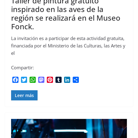
Taller de pintura gratuito
inspirado en las aves de la
región se realizará en el Museo
Fonck.
La invitación es a participar de esta actividad gratuita,
financiada por el Ministerio de las Culturas, las Artes y
el
Compartir:
F
T
W
M
P
T
L
C
a
w
h
a
i
u
i
o
c
i
a
s
n
m
n
m
Leer más
e
t
t
t
t
b
k
p
b
t
s
o
e
l
e
a
o
e
A
d
r
r
d
r
o
r
p
o
e
I
t
k
p
n
s
n
i
t
r