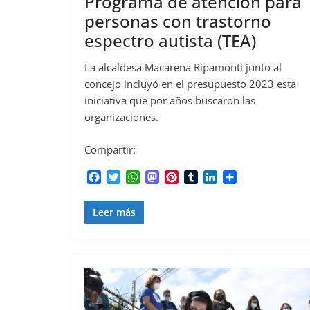
Programa de atención para
personas con trastorno
espectro autista (TEA)
La alcaldesa Macarena Ripamonti junto al
concejo incluyó en el presupuesto 2023 esta
iniciativa que por años buscaron las
organizaciones.
Compartir:
F
T
W
M
P
T
L
C
a
w
h
a
i
u
i
o
c
i
a
s
n
m
n
m
Leer más
e
t
t
t
t
b
k
p
b
t
s
o
e
l
e
a
o
e
A
d
r
r
d
r
o
r
p
o
e
I
t
k
p
n
s
n
i
t
r