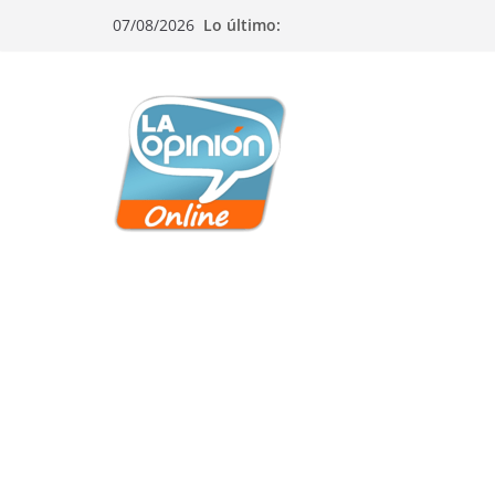
Saltar
Saltar
Saltar
07/08/2026
Lo último:
al
a
al
contenido
la
contenido
navegación