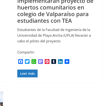
Implementarán proyecto de
huertos comunitarios en
colegio de Valparaíso para
estudiantes con TEA
Estudiantes de la Facultad de Ingeniería de la
Universidad de Playa Ancha (UPLA) llevarán a
cabo el piloto del proyecto
Compartir:
F
T
W
M
P
T
L
C
a
w
h
a
i
u
i
o
c
i
a
s
n
m
n
m
Leer más
e
t
t
t
t
b
k
p
b
t
s
o
e
l
e
a
o
e
A
d
r
r
d
r
o
r
p
o
e
I
t
k
p
n
s
n
i
t
r