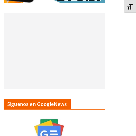
Alter
Siguenos en GoogleNews