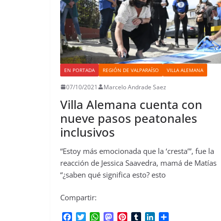
EN PORTADA
REGIÓN DE VALPARAÍSO
VILLA ALEMANA
07/10/2021
Marcelo Andrade Saez
Villa Alemana cuenta con
nueve pasos peatonales
inclusivos
“Estoy más emocionada que la ‘cresta’”, fue la
reacción de Jessica Saavedra, mamá de Matías
“¿saben qué significa esto? esto
Compartir:
F
T
W
M
P
T
L
C