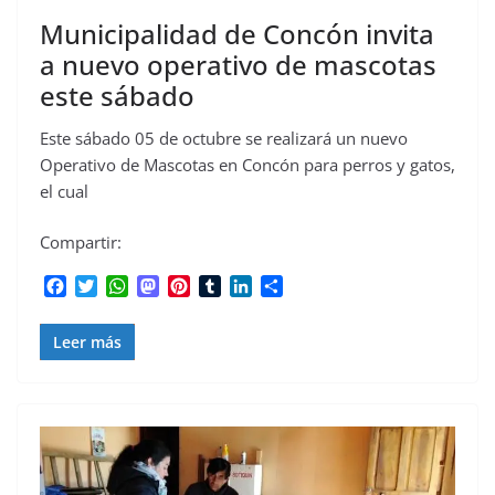
Municipalidad de Concón invita
a nuevo operativo de mascotas
este sábado
Este sábado 05 de octubre se realizará un nuevo
Operativo de Mascotas en Concón para perros y gatos,
el cual
Compartir:
F
T
W
M
P
T
L
C
a
w
h
a
i
u
i
o
c
i
a
s
n
m
n
m
Leer más
e
t
t
t
t
b
k
p
b
t
s
o
e
l
e
a
o
e
A
d
r
r
d
r
o
r
p
o
e
I
t
k
p
n
s
n
i
t
r