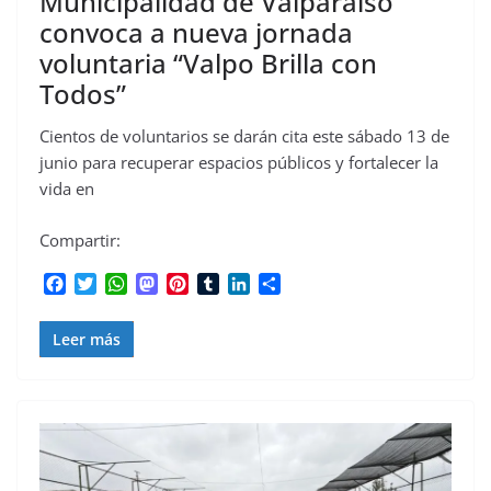
Municipalidad de Valparaíso
convoca a nueva jornada
voluntaria “Valpo Brilla con
Todos”
Cientos de voluntarios se darán cita este sábado 13 de
junio para recuperar espacios públicos y fortalecer la
vida en
Compartir:
F
T
W
M
P
T
L
C
a
w
h
a
i
u
i
o
c
i
a
s
n
m
n
m
Leer más
e
t
t
t
t
b
k
p
b
t
s
o
e
l
e
a
o
e
A
d
r
r
d
r
o
r
p
o
e
I
t
k
p
n
s
n
i
t
r