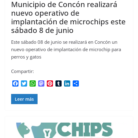
Municipio de Concón realizará
nuevo operativo de
implantación de microchips este
sábado 8 de junio
Este sábado 08 de junio se realizará en Concón un
nuevo operativo de implantación de microchip para
perros y gatos
Compartir:
F
T
W
M
P
T
L
C
a
w
h
a
i
u
i
o
c
i
a
s
n
m
n
m
Leer más
e
t
t
t
t
b
k
p
b
t
s
o
e
l
e
a
o
e
A
d
r
r
d
r
o
r
p
o
e
I
t
k
p
n
s
n
i
t
r