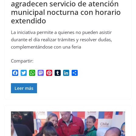
agradecen servicio de atención
municipal nocturna con horario
extendido
La iniciativa permite a quienes no pueden asistir
durante el día realizar trámites y resolver dudas,
complementándose con una feria
Compartir:
F
T
W
M
P
T
L
C
a
w
h
a
i
u
i
o
c
i
a
s
n
m
n
m
Leer más
e
t
t
t
t
b
k
p
b
t
s
o
e
l
e
a
o
e
A
d
r
r
d
r
o
r
p
o
e
I
t
k
p
n
s
n
i
t
r