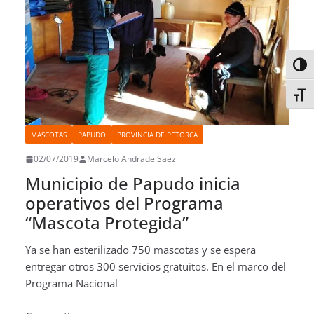
Alter
Alter
MASCOTAS
PAPUDO
PROVINCIA DE PETORCA
02/07/2019
Marcelo Andrade Saez
Municipio de Papudo inicia
operativos del Programa
“Mascota Protegida”
Ya se han esterilizado 750 mascotas y se espera
entregar otros 300 servicios gratuitos. En el marco del
Programa Nacional