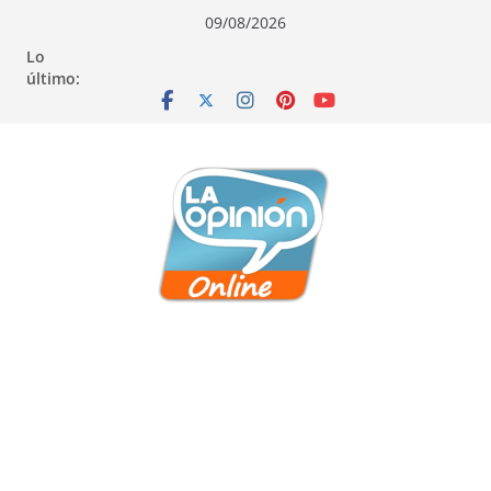
Saltar
Saltar
Saltar
09/08/2026
al
a
al
Lo
contenido
la
contenido
último:
navegación