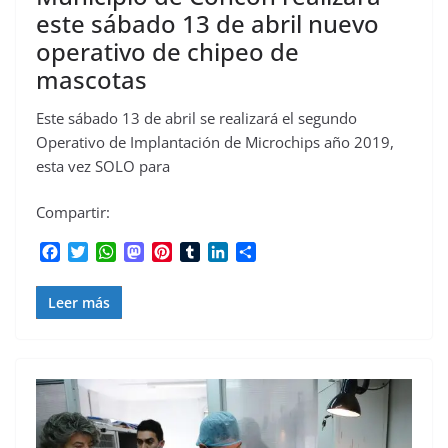
este sábado 13 de abril nuevo
operativo de chipeo de
mascotas
Este sábado 13 de abril se realizará el segundo
Operativo de Implantación de Microchips año 2019,
esta vez SOLO para
Compartir:
F
T
W
M
P
T
L
C
a
w
h
a
i
u
i
o
c
i
a
s
n
m
n
m
Leer más
e
t
t
t
t
b
k
p
b
t
s
o
e
l
e
a
o
e
A
d
r
r
d
r
o
r
p
o
e
I
t
k
p
n
s
n
i
t
r