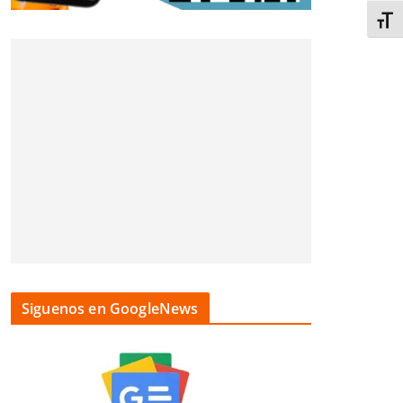
Alter
Siguenos en GoogleNews