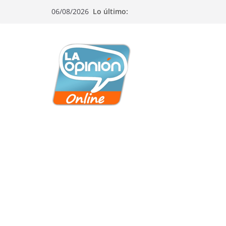
Saltar
Saltar
Saltar
06/08/2026
Lo último:
al
a
al
contenido
la
contenido
navegación