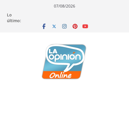
Saltar
Saltar
Saltar
07/08/2026
al
a
al
Lo
contenido
la
contenido
último:
navegación