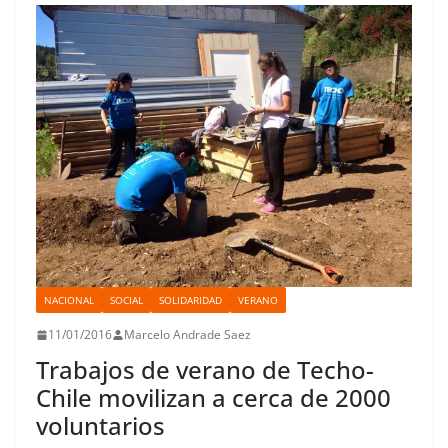
k
p
n
s
n
i
t
r
NACIONAL
SOCIAL
SOLIDARIDAD
VERANO
11/01/2016
Marcelo Andrade Saez
Trabajos de verano de Techo-
Chile movilizan a cerca de 2000
voluntarios