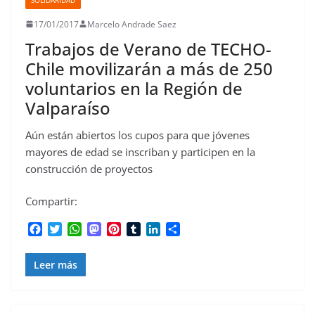
17/01/2017
Marcelo Andrade Saez
Trabajos de Verano de TECHO-
Chile movilizarán a más de 250
voluntarios en la Región de
Valparaíso
Aún están abiertos los cupos para que jóvenes
mayores de edad se inscriban y participen en la
construcción de proyectos
Compartir:
F
T
W
M
P
T
L
C
a
w
h
a
i
u
i
o
c
i
a
s
n
m
n
m
Leer más
e
t
t
t
t
b
k
p
b
t
s
o
e
l
e
a
o
e
A
d
r
r
d
r
o
r
p
o
e
I
t