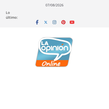
Saltar
Saltar
Saltar
07/08/2026
al
a
al
Lo
contenido
la
contenido
último:
navegación