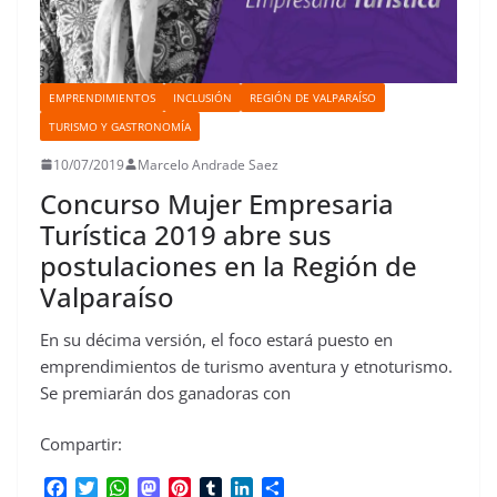
EMPRENDIMIENTOS
INCLUSIÓN
REGIÓN DE VALPARAÍSO
TURISMO Y GASTRONOMÍA
10/07/2019
Marcelo Andrade Saez
Concurso Mujer Empresaria
Turística 2019 abre sus
postulaciones en la Región de
Valparaíso
En su décima versión, el foco estará puesto en
emprendimientos de turismo aventura y etnoturismo.
Se premiarán dos ganadoras con
Compartir:
F
T
W
M
P
T
L
C