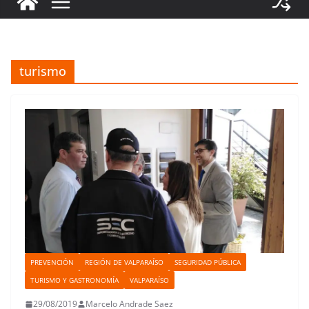
turismo
PREVENCIÓN
REGIÓN DE VALPARAÍSO
SEGURIDAD PÚBLICA
TURISMO Y GASTRONOMÍA
VALPARAÍSO
29/08/2019
Marcelo Andrade Saez