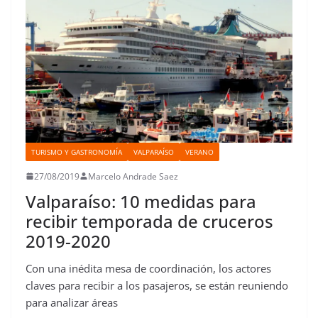
k
p
n
s
n
i
t
r
TURISMO Y GASTRONOMÍA
VALPARAÍSO
VERANO
27/08/2019
Marcelo Andrade Saez
Valparaíso: 10 medidas para
recibir temporada de cruceros
2019-2020
Con una inédita mesa de coordinación, los actores
claves para recibir a los pasajeros, se están reuniendo
para analizar áreas