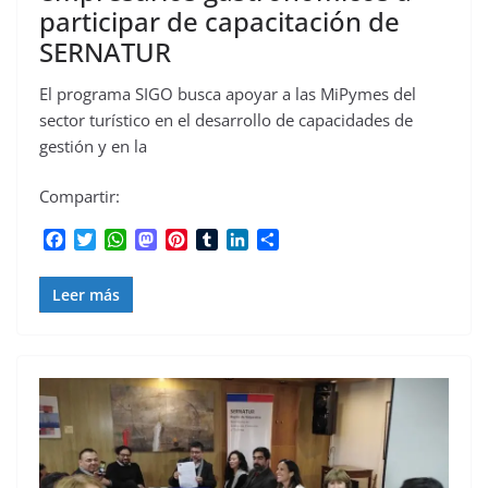
participar de capacitación de
SERNATUR
El programa SIGO busca apoyar a las MiPymes del
sector turístico en el desarrollo de capacidades de
gestión y en la
Compartir:
F
T
W
M
P
T
L
C
a
w
h
a
i
u
i
o
c
i
a
s
n
m
n
m
Leer más
e
t
t
t
t
b
k
p
b
t
s
o
e
l
e
a
o
e
A
d
r
r
d
r
o
r
p
o
e
I
t
k
p
n
s
n
i
t
r