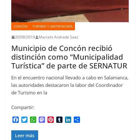
CONCÓN
TURISMO Y GASTRONOMÍA
20/08/2019
Marcelo Andrade Saez
Municipio de Concón recibió
distinción como “Municipalidad
Turística” de parte de SERNATUR
En el encuentro nacional llevado a cabo en Salamanca,
las autoridades destacaron la labor del Coordinador
de Turismo en la
Compartir:
F
T
W
M
P
T
L
C
a
w
h
a
i
u
i
o
c
i
a
s
n
m
n
m
Leer más
e
t
t
t
t
b
k
p