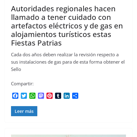
Autoridades regionales hacen
llamado a tener cuidado con
artefactos eléctricos y de gas en
alojamientos turísticos estas
Fiestas Patrias
Cada dos años deben realizar la revisión respecto a
sus instalaciones de gas para de esta forma obtener el
Sello
Compartir:
F
T
W
M
P
T
L
C
a
w
h
a
i
u
i
o
c
i
a
s
n
m
n
m
Leer más
e
t
t
t
t
b
k
p
b
t
s
o
e
l
e
a
o
e
A
d
r
r
d
r
o
r
p
o
e
I
t