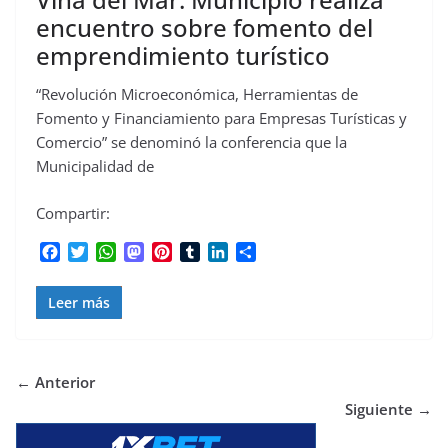
encuentro sobre fomento del
emprendimiento turístico
“Revolución Microeconómica, Herramientas de
Fomento y Financiamiento para Empresas Turísticas y
Comercio” se denominó la conferencia que la
Municipalidad de
Compartir:
F
T
W
M
P
T
L
C
a
w
h
a
i
u
i
o
c
i
a
s
n
m
n
m
Leer más
e
t
t
t
t
b
k
p
b
t
s
o
e
l
e
a
o
e
A
d
r
r
d
r
o
r
p
o
e
I
t
← Anterior
k
p
n
s
n
i
Siguiente →
t
r