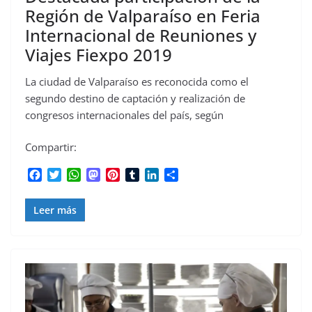
Región de Valparaíso en Feria
Internacional de Reuniones y
Viajes Fiexpo 2019
La ciudad de Valparaíso es reconocida como el
segundo destino de captación y realización de
congresos internacionales del país, según
Compartir:
F
T
W
M
P
T
L
C
a
w
h
a
i
u
i
o
c
i
a
s
n
m
n
m
Leer más
e
t
t
t
t
b
k
p
b
t
s
o
e
l
e
a
o
e
A
d
r
r
d
r
o
r
p
o
e
I
t
k
p
n
s
n
i
t
r