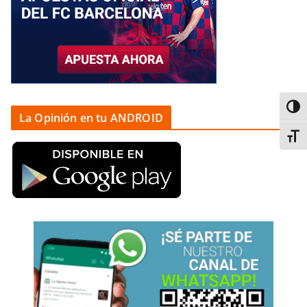
Alter
La Opinión en tu ANDROID
Alter