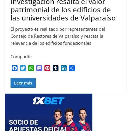
Investigación resalta el valor
patrimonial de los edificios de
las universidades de Valparaíso
El proyecto es realizado por representantes del
Consejo de Rectores de Valparaíso y rescata la
relevancia de los edificios fundacionales
Compartir:
F
T
W
M
P
T
L
C
a
w
h
a
i
u
i
o
c
i
a
s
n
m
n
m
Leer más
e
t
t
t
t
b
k
p
b
t
s
o
e
l
e
a
o
e
A
d
r
r
d
r
o
r
p
o
e
I
t
k
p
n
s
n
i
t
r