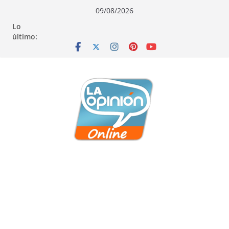
Saltar
Saltar
Saltar
09/08/2026
al
a
al
Lo
contenido
la
contenido
último:
navegación