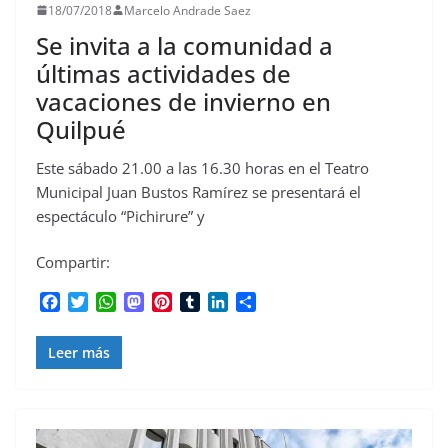
18/07/2018
Marcelo Andrade Saez
Se invita a la comunidad a
últimas actividades de
vacaciones de invierno en
Quilpué
Este sábado 21.00 a las 16.30 horas en el Teatro
Municipal Juan Bustos Ramírez se presentará el
espectáculo “Pichirure” y
Compartir:
F
T
W
M
P
T
L
C
a
w
h
a
i
u
i
o
c
i
a
s
n
m
n
m
Leer más
e
t
t
t
t
b
k
p
b
t
s
o
e
l
e
a
o
e
A
d
r
r
d
r
o
r
p
o
e
I
t
k
p
n
s
n
i