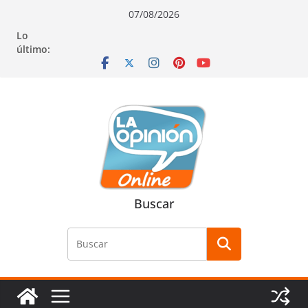
Saltar
Saltar
Saltar
07/08/2026
al
a
al
Lo
contenido
la
contenido
último:
navegación
Buscar
Buscar