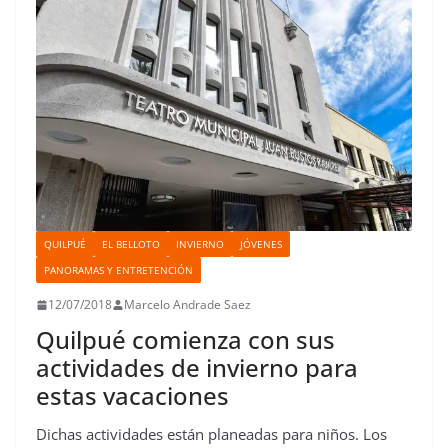
t
r
QUILPUÉ
EL BELLOTO
INVIERNO
JÓVENES
PANORAMAS Y ENTRETENCIÓN
12/07/2018
Marcelo Andrade Saez
Quilpué comienza con sus
actividades de invierno para
estas vacaciones
Dichas actividades están planeadas para niños. Los