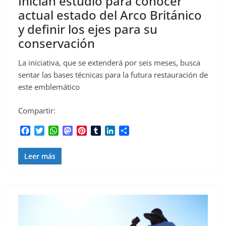
Inician estudio para conocer
actual estado del Arco Británico
y definir los ejes para su
conservación
La iniciativa, que se extenderá por seis meses, busca
sentar las bases técnicas para la futura restauración de
este emblemático
Compartir:
F
T
W
M
P
T
L
C
a
w
h
a
i
u
i
o
c
i
a
s
n
m
n
m
Leer más
e
t
t
t
t
b
k
p
b
t
s
o
e
l
e
a
o
e
A
d
r
r
d
r
o
r
p
o
e
I
t
k
p
n
s
n
i
t
r