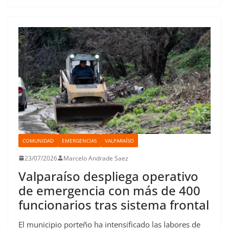
b
t
s
o
e
l
e
a
o
e
A
d
r
r
d
r
o
r
p
o
e
I
t
k
p
n
s
n
i
t
r
COMUNIDAD
EMERGENCIAS
VALPARAÍSO
23/07/2026
Marcelo Andrade Saez
Valparaíso despliega operativo
de emergencia con más de 400
funcionarios tras sistema frontal
El municipio porteño ha intensificado las labores de