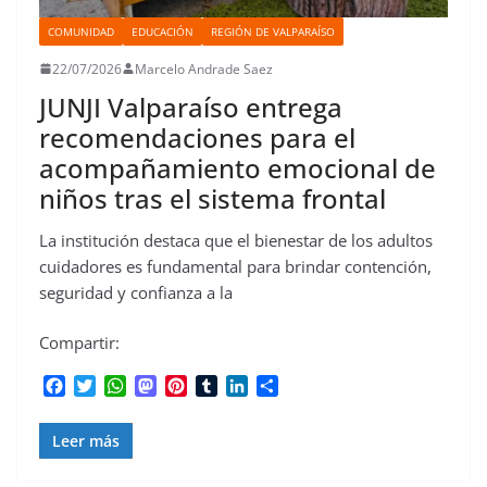
COMUNIDAD
EDUCACIÓN
REGIÓN DE VALPARAÍSO
22/07/2026
Marcelo Andrade Saez
JUNJI Valparaíso entrega
recomendaciones para el
acompañamiento emocional de
niños tras el sistema frontal
La institución destaca que el bienestar de los adultos
cuidadores es fundamental para brindar contención,
seguridad y confianza a la
Compartir:
F
T
W
M
P
T
L
C
a
w
h
a
i
u
i
o
c
i
a
s
n
m
n
m
Leer más
e
t
t
t
t
b
k
p
b
t
s
o
e
l
e
a