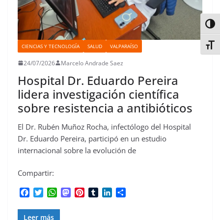
Alter
Alter
CIENCIAS Y TECNOLOGÍA
SALUD
VALPARAÍSO
24/07/2026
Marcelo Andrade Saez
Hospital Dr. Eduardo Pereira
lidera investigación científica
sobre resistencia a antibióticos
El Dr. Rubén Muñoz Rocha, infectólogo del Hospital
Dr. Eduardo Pereira, participó en un estudio
internacional sobre la evolución de
Compartir:
F
T
W
M
P
T
L
C
a
w
h
a
i
u
i
o
c
i
a
s
n
m
n
m
Leer más