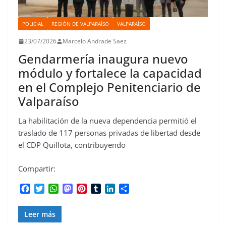
POLICIAL
REGIÓN DE VALPARAÍSO
VALPARAÍSO
23/07/2026
Marcelo Andrade Saez
Gendarmería inaugura nuevo
módulo y fortalece la capacidad
en el Complejo Penitenciario de
Valparaíso
La habilitación de la nueva dependencia permitió el
traslado de 117 personas privadas de libertad desde
el CDP Quillota, contribuyendo
Compartir:
F
T
W
M
P
T
L
C
a
w
h
a
i
u
i
o
c
i
a
s
n
m
n
m
Leer más
e
t
t
t
t
b
k
p