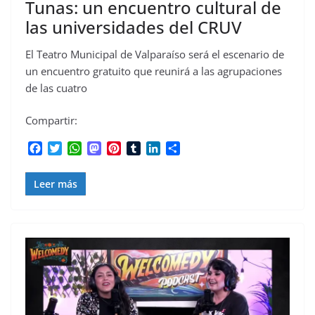
Tunas: un encuentro cultural de
las universidades del CRUV
El Teatro Municipal de Valparaíso será el escenario de
un encuentro gratuito que reunirá a las agrupaciones
de las cuatro
Compartir:
F
T
W
M
P
T
L
C
a
w
h
a
i
u
i
o
c
i
a
s
n
m
n
m
Leer más
e
t
t
t
t
b
k
p
b
t
s
o
e
l
e
a
o
e
A
d
r
r
d
r
o
r
p
o
e
I
t
k
p
n
s
n
i
t
r