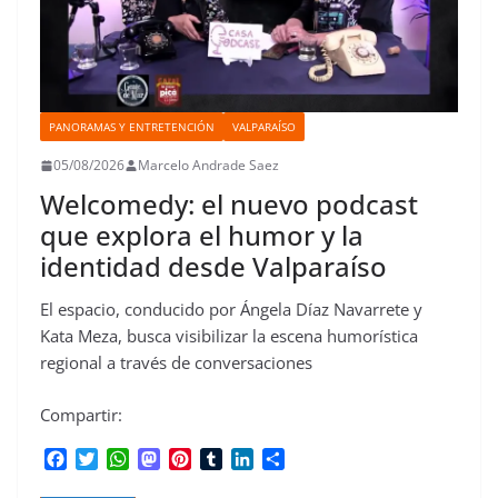
PANORAMAS Y ENTRETENCIÓN
VALPARAÍSO
05/08/2026
Marcelo Andrade Saez
Welcomedy: el nuevo podcast
que explora el humor y la
identidad desde Valparaíso
El espacio, conducido por Ángela Díaz Navarrete y
Kata Meza, busca visibilizar la escena humorística
regional a través de conversaciones
Compartir:
F
T
W
M
P
T
L
C
a
w
h
a
i
u
i
o