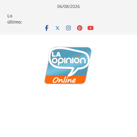
Saltar
Saltar
Saltar
06/08/2026
al
a
al
Lo
contenido
la
contenido
último:
navegación