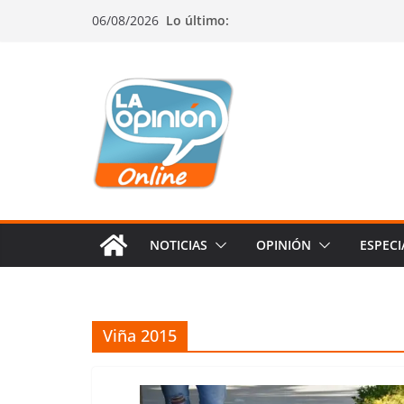
Saltar
Saltar
Saltar
06/08/2026
Lo último:
al
a
al
contenido
la
contenido
navegación
NOTICIAS
OPINIÓN
ESPECI
Viña 2015