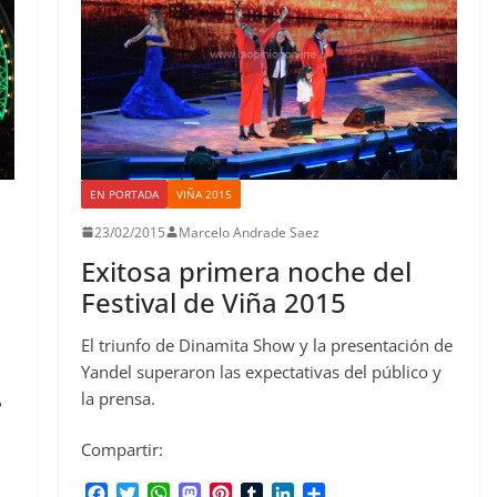
EN PORTADA
VIÑA 2015
23/02/2015
Marcelo Andrade Saez
Exitosa primera noche del
Festival de Viña 2015
El triunfo de Dinamita Show y la presentación de
Yandel superaron las expectativas del público y
la prensa.
?
Compartir:
F
T
W
M
P
T
L
C